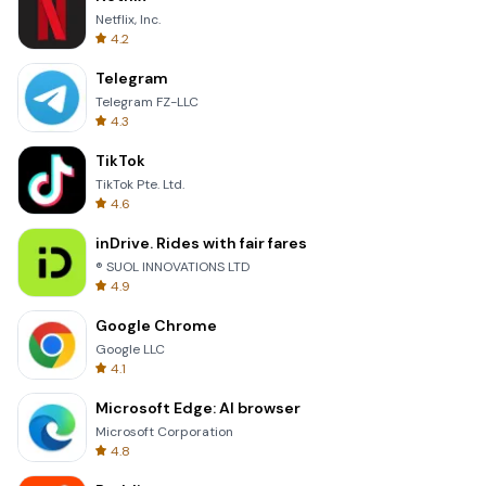
Netflix, Inc.
4.2
Telegram
Telegram FZ-LLC
4.3
TikTok
TikTok Pte. Ltd.
4.6
inDrive. Rides with fair fares
® SUOL INNOVATIONS LTD
4.9
Google Chrome
Google LLC
4.1
Microsoft Edge: AI browser
Microsoft Corporation
4.8