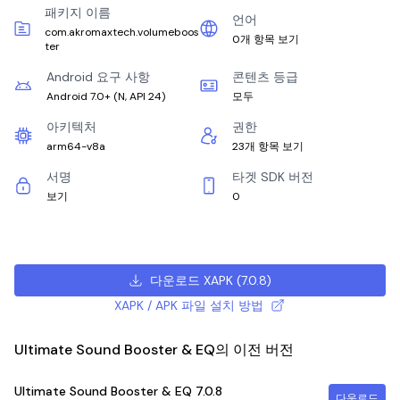
패키지 이름
언어
com.akromaxtech.volumeboos
0개 항목 보기
ter
Android 요구 사항
콘텐츠 등급
Android 7.0+
(
N, API 24
)
모두
아키텍처
권한
arm64-v8a
23개 항목 보기
서명
타겟 SDK 버전
보기
0
다운로드 XAPK
(
7.0.8
)
XAPK / APK 파일 설치 방법
Ultimate Sound Booster & EQ의 이전 버전
Ultimate Sound Booster & EQ
7.0.8
다운로드