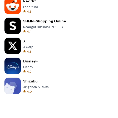
Reddit
reddit Inc.
4.6
SHEIN-Shopping Online
Roadget Business PTE. LTD.
4.4
X
X Corp.
4.6
Disney+
Disney
4.5
Shizuku
Xingchen & Rikka
4.0