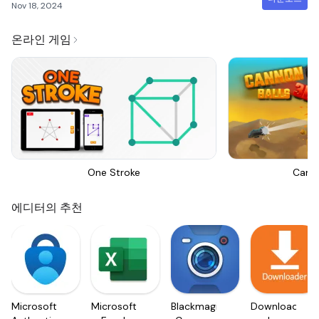
Nov 18, 2024
온라인 게임
One Stroke
Canno
에디터의 추천
Microsoft
Microsoft
Blackmagic
Downloader