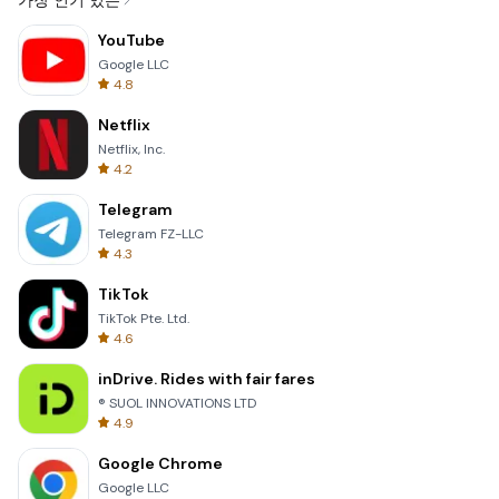
가장 인기 있는
YouTube
Google LLC
4.8
Netflix
Netflix, Inc.
4.2
Telegram
Telegram FZ-LLC
4.3
TikTok
TikTok Pte. Ltd.
4.6
inDrive. Rides with fair fares
® SUOL INNOVATIONS LTD
4.9
Google Chrome
Google LLC