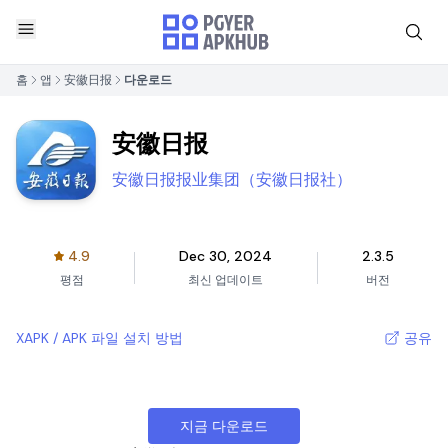
홈
앱
安徽日报
다운로드
安徽日报
安徽日报报业集团（安徽日报社）
4.9
Dec 30, 2024
2.3.5
평점
최신 업데이트
버전
XAPK / APK 파일 설치 방법
공유
지금 다운로드