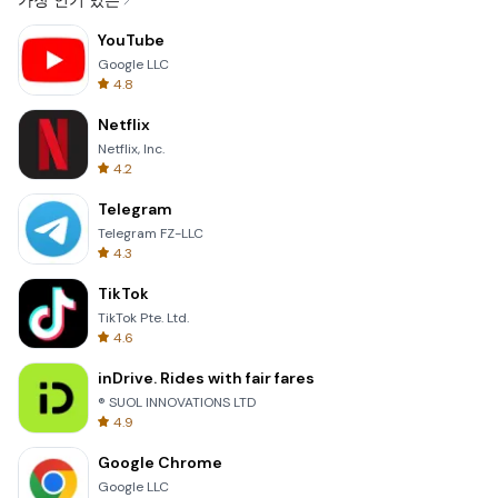
가장 인기 있는
YouTube
Google LLC
4.8
Netflix
Netflix, Inc.
4.2
Telegram
Telegram FZ-LLC
4.3
TikTok
TikTok Pte. Ltd.
4.6
inDrive. Rides with fair fares
® SUOL INNOVATIONS LTD
4.9
Google Chrome
Google LLC