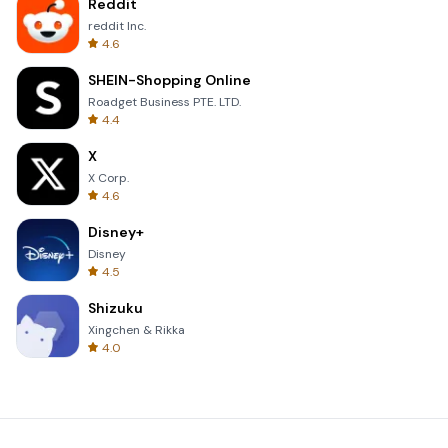
Reddit
reddit Inc.
4.6
SHEIN-Shopping Online
Roadget Business PTE. LTD.
4.4
X
X Corp.
4.6
Disney+
Disney
4.5
Shizuku
Xingchen & Rikka
4.0