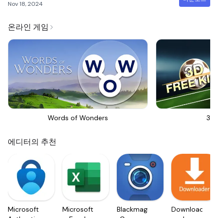
Nov 18, 2024
온라인 게임
Words of Wonders
3D 
에디터의 추천
Microsoft
Microsoft
Blackmagic
Downloader