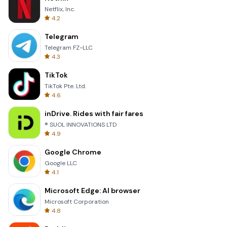
Netflix, Inc.
4.2
Telegram
Telegram FZ-LLC
4.3
TikTok
TikTok Pte. Ltd.
4.6
inDrive. Rides with fair fares
® SUOL INNOVATIONS LTD
4.9
Google Chrome
Google LLC
4.1
Microsoft Edge: AI browser
Microsoft Corporation
4.8