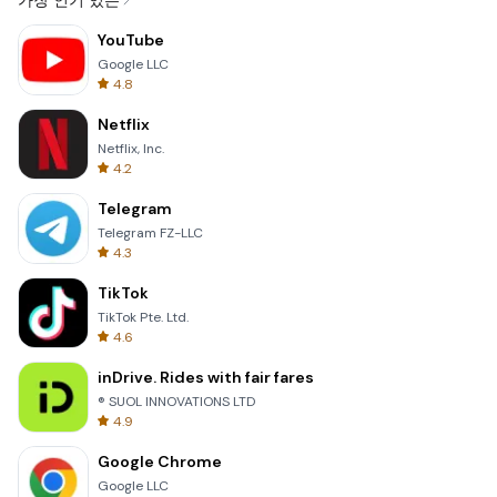
가장 인기 있는
YouTube
Google LLC
4.8
Netflix
Netflix, Inc.
4.2
Telegram
Telegram FZ-LLC
4.3
TikTok
TikTok Pte. Ltd.
4.6
inDrive. Rides with fair fares
® SUOL INNOVATIONS LTD
4.9
Google Chrome
Google LLC