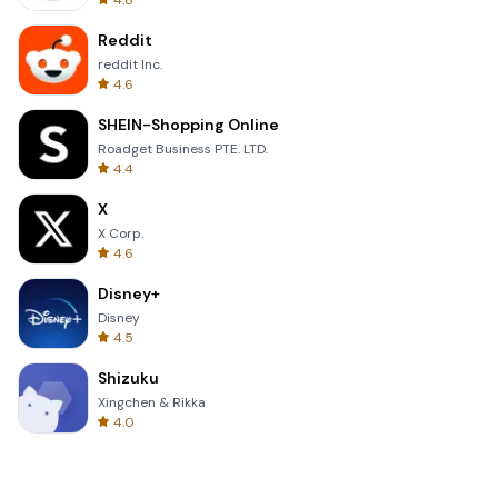
4.8
Reddit
reddit Inc.
4.6
SHEIN-Shopping Online
Roadget Business PTE. LTD.
4.4
X
X Corp.
4.6
Disney+
Disney
4.5
Shizuku
Xingchen & Rikka
4.0