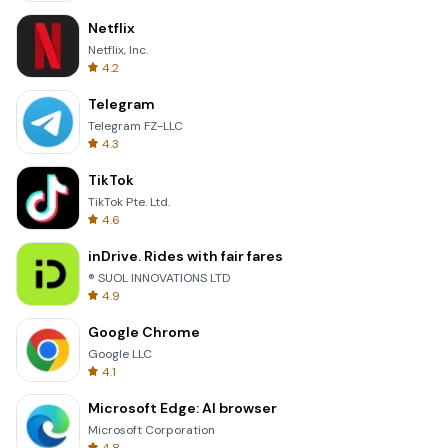
Netflix
Netflix, Inc.
4.2
Telegram
Telegram FZ-LLC
4.3
TikTok
TikTok Pte. Ltd.
4.6
inDrive. Rides with fair fares
® SUOL INNOVATIONS LTD
4.9
Google Chrome
Google LLC
4.1
Microsoft Edge: AI browser
Microsoft Corporation