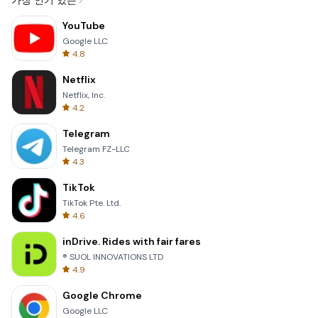
가장 인기 있는
YouTube
Google LLC
4.8
Netflix
Netflix, Inc.
4.2
Telegram
Telegram FZ-LLC
4.3
TikTok
TikTok Pte. Ltd.
4.6
inDrive. Rides with fair fares
® SUOL INNOVATIONS LTD
4.9
Google Chrome
Google LLC