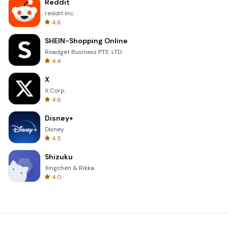
Reddit
reddit Inc.
4.6
SHEIN-Shopping Online
Roadget Business PTE. LTD.
4.4
X
X Corp.
4.6
Disney+
Disney
4.5
Shizuku
Xingchen & Rikka
4.0