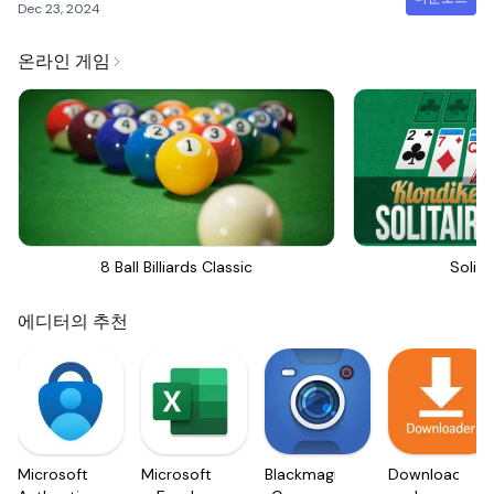
Dec 23, 2024
온라인 게임
8 Ball Billiards Classic
Solita
에디터의 추천
Microsoft
Microsoft
Blackmagic
Downloader