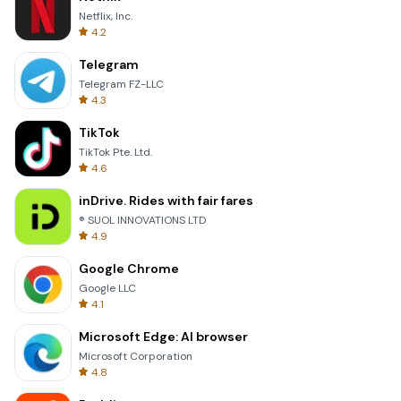
Netflix, Inc.
4.2
Telegram
Telegram FZ-LLC
4.3
TikTok
TikTok Pte. Ltd.
4.6
inDrive. Rides with fair fares
® SUOL INNOVATIONS LTD
4.9
Google Chrome
Google LLC
4.1
Microsoft Edge: AI browser
Microsoft Corporation
4.8