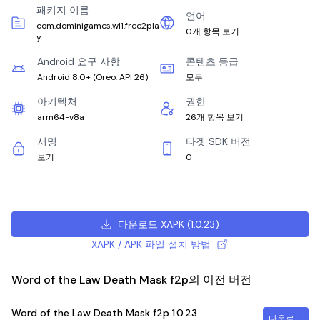
패키지 이름
언어
com.dominigames.wl1.free2pla
0개 항목 보기
y
Android 요구 사항
콘텐츠 등급
Android 8.0+
(
Oreo, API 26
)
모두
아키텍처
권한
arm64-v8a
26개 항목 보기
서명
타겟 SDK 버전
보기
0
다운로드 XAPK
(
1.0.23
)
XAPK / APK 파일 설치 방법
Word of the Law Death Mask f2p의 이전 버전
Word of the Law Death Mask f2p
1.0.23
다운로드