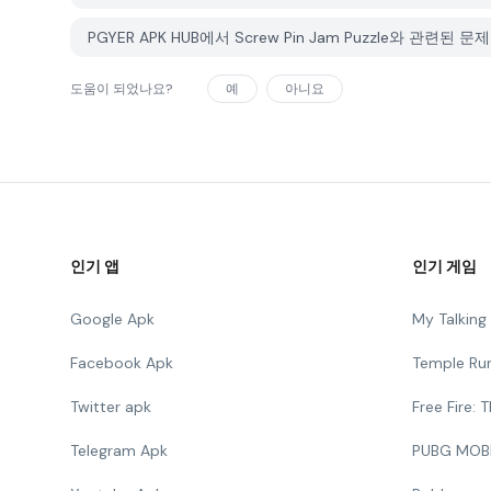
PGYER APK HUB에서 Screw Pin Jam Puzzle와 관
도움이 되었나요?
예
아니요
인기 앱
인기 게임
Google Apk
My Talkin
Facebook Apk
Temple Ru
Twitter apk
Free Fire:
Telegram Apk
PUBG MOB