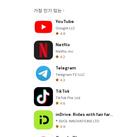
가장 인기 있는
YouTube
Google LLC
4.8
Netflix
Netflix, Inc.
4.2
Telegram
Telegram FZ-LLC
4.3
TikTok
TikTok Pte. Ltd.
4.6
inDrive. Rides with fair fares
® SUOL INNOVATIONS LTD
4.9