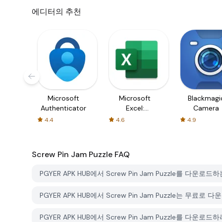
에디터의 추천
Microsoft
Microsoft
Blackmagi
Authenticator
Excel:
Camera
Spreadsheets
4.4
4.6
4.9
Screw Pin Jam Puzzle
FAQ
PGYER APK HUB에서 Screw Pin Jam Puzzle를 다운
PGYER APK HUB에서 Screw Pin Jam Puzzle는 무료로
PGYER APK HUB에서 Screw Pin Jam Puzzle를 다