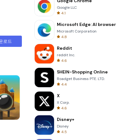
Google Chrome
Google LLC
4.1
Microsoft Edge: AI browser
Microsoft Corporation
4.8
운로드
Reddit
reddit Inc.
4.6
SHEIN-Shopping Online
Roadget Business PTE. LTD.
4.4
X
X Corp.
4.6
Disney+
Om Nom Run
Disney
4.5