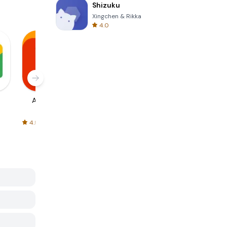
Shizuku
Xingchen & Rikka
4.0
AliExpress
Signal Private
Spotify - Music
Messenger
and Podcasts
4.5
4.3
4.6