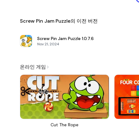
Screw Pin Jam Puzzle의 이전 버전
Screw Pin Jam Puzzle
1.0.7.6
Nov 21, 2024
온라인 게임
Cut The Rope