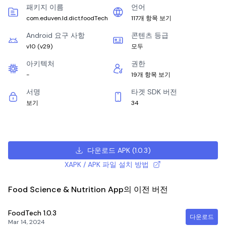
패키지 이름
언어
com.eduven.ld.dict.foodTech
117개 항목 보기
Android 요구 사항
콘텐츠 등급
v10
(
v29
)
모두
아키텍처
권한
-
19개 항목 보기
서명
타겟 SDK 버전
보기
34
다운로드 APK
(
1.0.3
)
XAPK / APK 파일 설치 방법
Food Science & Nutrition App의 이전 버전
FoodTech
1.0.3
다운로드
Mar 14, 2024