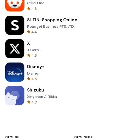
reddit Inc.
4.6
SHEIN-Shopping Online
Roadget Business PTE. LTD.
4.4
X
X Corp.
4.6
Disney+
Disney
4.5
Shizuku
Xingchen & Rikka
4.0
인기 앱
인기 게임