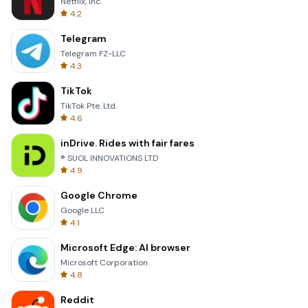
Netflix, Inc.
4.2
Telegram
Telegram FZ-LLC
4.3
TikTok
TikTok Pte. Ltd.
4.6
inDrive. Rides with fair fares
® SUOL INNOVATIONS LTD
4.9
Google Chrome
Google LLC
4.1
Microsoft Edge: AI browser
Microsoft Corporation
4.8
Reddit