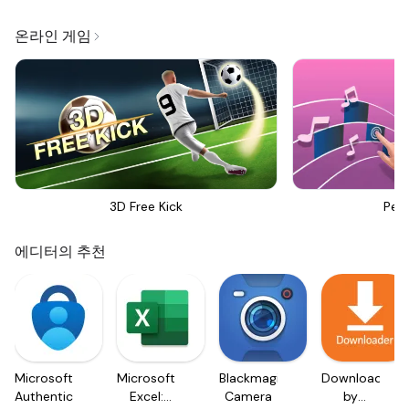
온라인 게임
3D Free Kick
Perf
에디터의 추천
Microsoft
Microsoft
Blackmagic
Downloader
Authenticator
Excel:
Camera
by