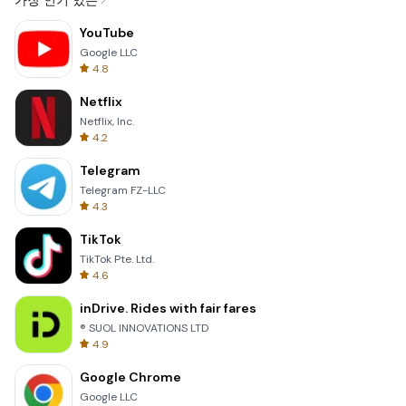
가장 인기 있는
YouTube
Google LLC
4.8
Netflix
Netflix, Inc.
4.2
Telegram
Telegram FZ-LLC
4.3
TikTok
TikTok Pte. Ltd.
4.6
inDrive. Rides with fair fares
® SUOL INNOVATIONS LTD
4.9
Google Chrome
Google LLC