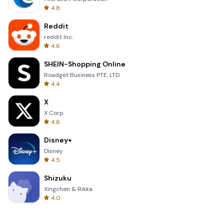
4.8
Reddit
reddit Inc.
4.6
SHEIN-Shopping Online
Roadget Business PTE. LTD.
4.4
X
X Corp.
4.6
Disney+
Disney
4.5
Shizuku
Xingchen & Rikka
4.0