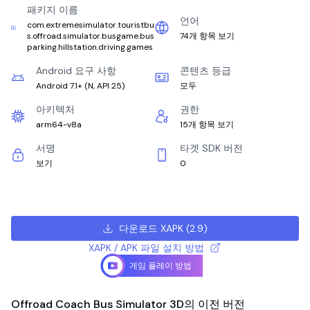
패키지 이름
언어
com.extremesimulator.touristbu
s.offroad.simulator.busgame.bus
74개 항목 보기
parking.hillstation.driving.games
Android 요구 사항
콘텐츠 등급
Android 7.1+
(
N, API 25
)
모두
아키텍처
권한
arm64-v8a
15개 항목 보기
서명
타겟 SDK 버전
보기
0
다운로드 XAPK
(
2.9
)
XAPK / APK 파일 설치 방법
게임 플레이 방법
Offroad Coach Bus Simulator 3D의 이전 버전