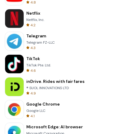
4.8
Netflix
Netflix, Inc.
4.2
Telegram
Telegram FZ-LLC
4.3
TikTok
TikTok Pte. Ltd.
4.6
inDrive. Rides with fair fares
® SUOL INNOVATIONS LTD
4.9
Google Chrome
Google LLC
4.1
Microsoft Edge: AI browser
Microsoft Corporation