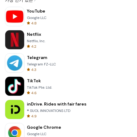
가장 인기 있는
YouTube
Google LLC
4.8
Netflix
Netflix, Inc.
4.2
Telegram
Telegram FZ-LLC
4.3
TikTok
TikTok Pte. Ltd.
4.6
inDrive. Rides with fair fares
® SUOL INNOVATIONS LTD
4.9
Google Chrome
Google LLC