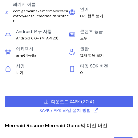
패키지 이름
언어
com.gameimake.mermaidrescu
estory4rescuemermaidsbrothe
0개 항목 보기
r
Android 요구 사항
콘텐츠 등급
Android 6.0+
(
M, API 23
)
모두
아키텍처
권한
arm64-v8a
12개 항목 보기
서명
타겟 SDK 버전
보기
0
다운로드 XAPK
(
2.0.4
)
XAPK / APK 파일 설치 방법
Mermaid Rescue Mermaid Game의 이전 버전