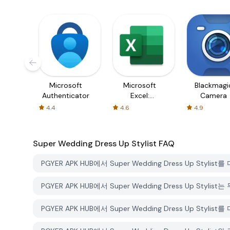
Microsoft
Microsoft
Blackmagi
Authenticator
Excel:
Camera
Spreadsheets
4.4
4.6
4.9
Super Wedding Dress Up Stylist
FAQ
PGYER APK HUB에서 Super Wedding Dress Up St
PGYER APK HUB에서 Super Wedding Dress Up Sty
PGYER APK HUB에서 Super Wedding Dress Up St