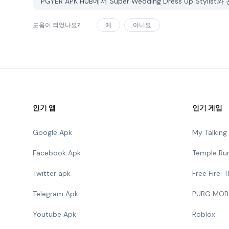
PGYER APK HUB에서 Super Wedding Dress Up S
도움이 되었나요?
예
아니요
인기 앱
인기 게임
Google Apk
My Talkin
Facebook Apk
Temple Ru
Twitter apk
Free Fire:
Telegram Apk
PUBG MOB
Youtube Apk
Roblox