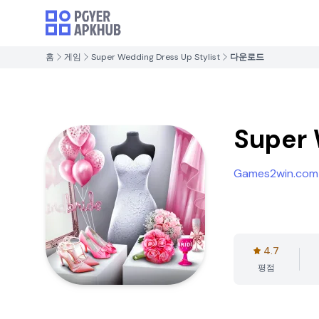
홈
게임
Super Wedding Dress Up Stylist
다운로드
Super 
Games2win.com
4.7
평점