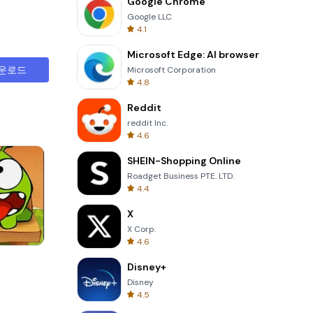
Google Chrome
Google LLC
4.1
Microsoft Edge: AI browser
운로드
Microsoft Corporation
4.8
Reddit
reddit Inc.
4.6
SHEIN-Shopping Online
Roadget Business PTE. LTD.
4.4
X
X Corp.
4.6
Totemia Cursed Marbels
Disney+
Disney
4.5