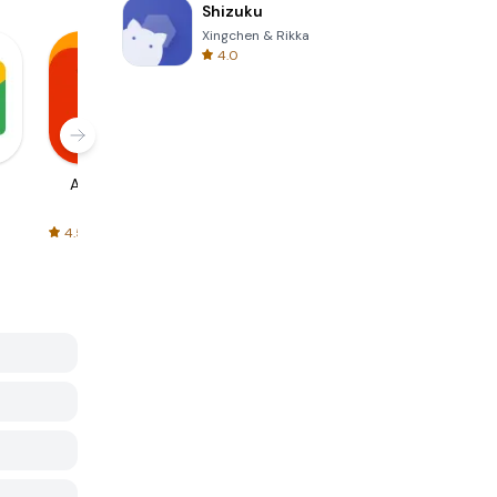
Shizuku
Xingchen & Rikka
4.0
AliExpress
Signal Private
Spotify - Music
Messenger
and Podcasts
4.5
4.3
4.6