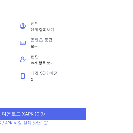
언어
74개 항목 보기
콘텐츠 등급
모두
권한
15개 항목 보기
타겟 SDK 버전
0
다운로드 XAPK
(
9.9
)
K / APK 파일 설치 방법