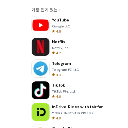
가장 인기 있는
YouTube
Google LLC
4.8
Netflix
Netflix, Inc.
4.2
Telegram
Telegram FZ-LLC
4.3
TikTok
TikTok Pte. Ltd.
4.6
inDrive. Rides with fair fares
® SUOL INNOVATIONS LTD
4.9