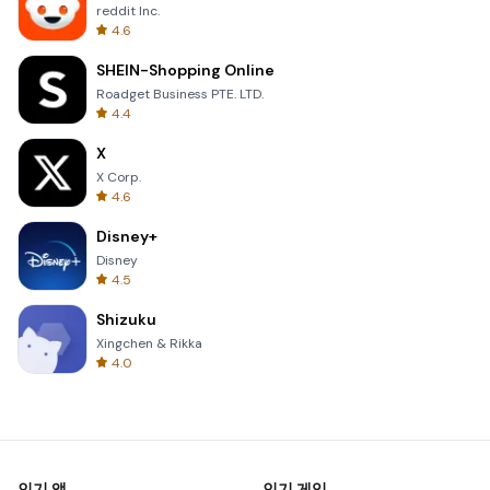
reddit Inc.
4.6
SHEIN-Shopping Online
Roadget Business PTE. LTD.
4.4
X
X Corp.
4.6
Disney+
Disney
4.5
Shizuku
Xingchen & Rikka
4.0
인기 앱
인기 게임