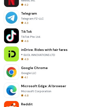
Netflix, Inc.
4.2
Telegram
Telegram FZ-LLC
4.3
TikTok
TikTok Pte. Ltd.
4.6
inDrive. Rides with fair fares
® SUOL INNOVATIONS LTD
4.9
Google Chrome
Google LLC
4.1
Microsoft Edge: AI browser
Microsoft Corporation
4.8
Reddit