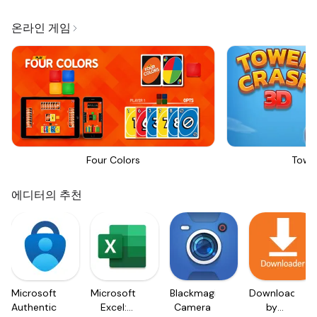
온라인 게임
Four Colors
Towe
에디터의 추천
Microsoft
Microsoft
Blackmagic
Downloader
Authenticator
Excel:
Camera
by