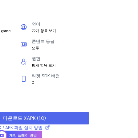
언어
k.game
72개 항목 보기
콘텐츠 등급
모두
권한
18개 항목 보기
타겟 SDK 버전
0
다운로드 XAPK
(
1.0
)
K / APK 파일 설치 방법
게임 플레이 방법