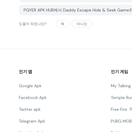
PGYER APK HUB에서 Daddy Escape Hide & See
도움이 되었나요?
예
아니요
인기 앱
인기 게임
Google Apk
My Talkin
Facebook Apk
Temple Ru
Twitter apk
Free Fire:
Telegram Apk
PUBG MOB