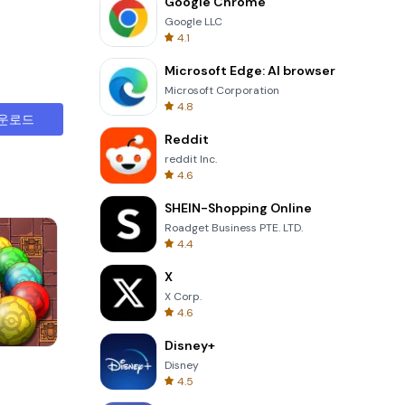
Google Chrome
Google LLC
4.1
Microsoft Edge: AI browser
Microsoft Corporation
4.8
운로드
Reddit
reddit Inc.
4.6
SHEIN-Shopping Online
Roadget Business PTE. LTD.
4.4
X
X Corp.
4.6
Disney+
s
Solitaire Klondike
Disney
4.5