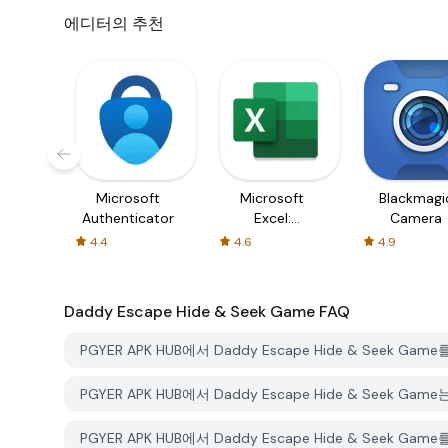
에디터의 추천
Microsoft
Microsoft
Blackmagi
Authenticator
Excel:
Camera
Spreadsheets
4.4
4.6
4.9
Daddy Escape Hide & Seek Game
FAQ
PGYER APK HUB에서 Daddy Escape Hide & Seek
PGYER APK HUB에서 Daddy Escape Hide & Seek 
PGYER APK HUB에서 Daddy Escape Hide & See