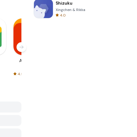
Shizuku
Xingchen & Rikka
4.0
AliExpress
Signal Private
Spotify - Music
Messenger
and Podcasts
4.5
4.3
4.6