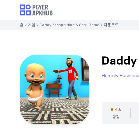
홈
게임
Daddy Escape Hide & Seek Game
다운로드
Daddy
Humbly Business
4.6
평점