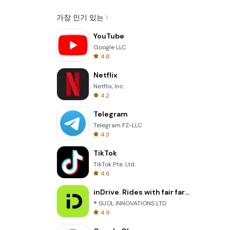
가장 인기 있는
YouTube
Google LLC
4.8
Netflix
Netflix, Inc.
4.2
Telegram
Telegram FZ-LLC
4.3
TikTok
TikTok Pte. Ltd.
4.6
inDrive. Rides with fair fares
® SUOL INNOVATIONS LTD
4.9