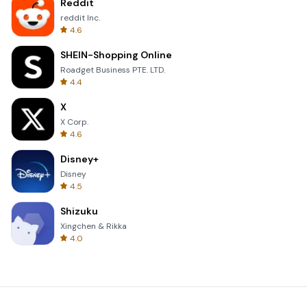
Reddit
reddit Inc.
4.6
SHEIN-Shopping Online
Roadget Business PTE. LTD.
4.4
X
X Corp.
4.6
Disney+
Disney
4.5
Shizuku
Xingchen & Rikka
4.0