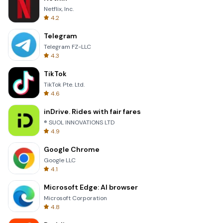
Netflix, Inc.
4.2
Telegram
Telegram FZ-LLC
4.3
TikTok
TikTok Pte. Ltd.
4.6
inDrive. Rides with fair fares
® SUOL INNOVATIONS LTD
4.9
Google Chrome
Google LLC
4.1
Microsoft Edge: AI browser
Microsoft Corporation
4.8