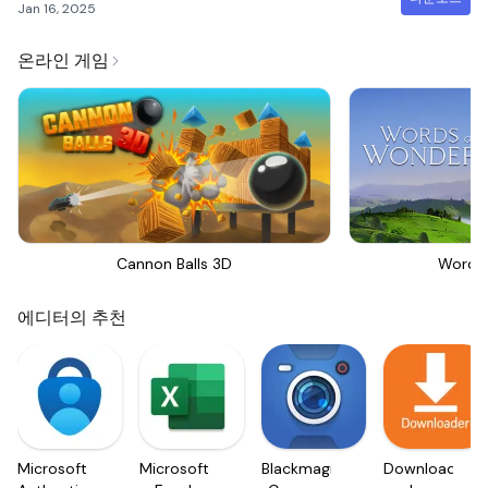
Jan 16, 2025
온라인 게임
Cannon Balls 3D
Words
에디터의 추천
Microsoft
Microsoft
Blackmagic
Downloader