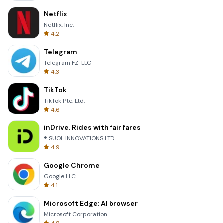
Netflix
Netflix, Inc.
4.2
Telegram
Telegram FZ-LLC
4.3
TikTok
TikTok Pte. Ltd.
4.6
inDrive. Rides with fair fares
® SUOL INNOVATIONS LTD
4.9
Google Chrome
Google LLC
4.1
Microsoft Edge: AI browser
Microsoft Corporation