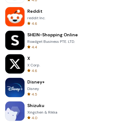
4.8
Reddit
reddit Inc.
4.6
SHEIN-Shopping Online
Roadget Business PTE. LTD.
4.4
X
X Corp.
4.6
Disney+
Disney
4.5
Shizuku
Xingchen & Rikka
4.0