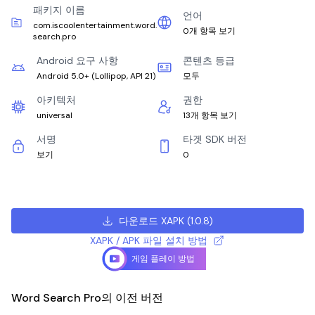
패키지 이름
언어
com.iscoolentertainment.word.
0개 항목 보기
search.pro
Android 요구 사항
콘텐츠 등급
Android 5.0+
(
Lollipop, API 21
)
모두
아키텍처
권한
universal
13개 항목 보기
서명
타겟 SDK 버전
보기
0
다운로드 XAPK
(
1.0.8
)
XAPK / APK 파일 설치 방법
게임 플레이 방법
Word Search Pro의 이전 버전