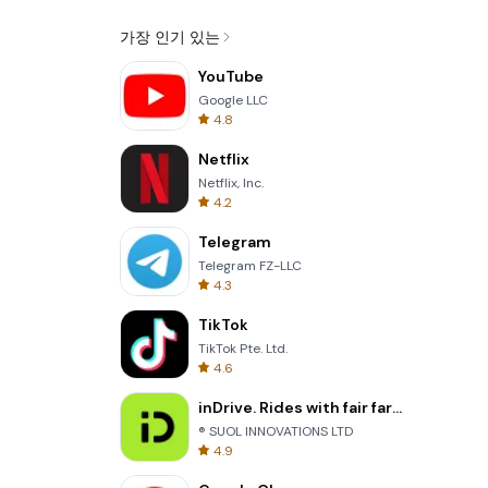
가장 인기 있는
YouTube
Google LLC
4.8
Netflix
Netflix, Inc.
4.2
Telegram
Telegram FZ-LLC
4.3
TikTok
TikTok Pte. Ltd.
4.6
inDrive. Rides with fair fares
® SUOL INNOVATIONS LTD
4.9