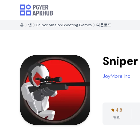
홈
앱
Sniper Mission:Shooting Games
다운로드
Sniper
JoyMore Inc
4.8
평점