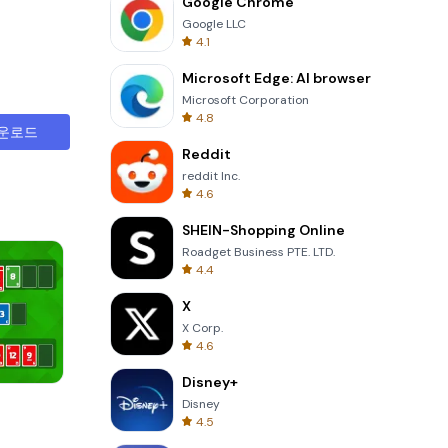
Google Chrome
Google LLC
4.1
Microsoft Edge: AI browser
Microsoft Corporation
4.8
운로드
Reddit
reddit Inc.
4.6
SHEIN-Shopping Online
Roadget Business PTE. LTD.
4.4
X
X Corp.
4.6
Disney+
Wheel Of Fortune Quiz
Disney
4.5