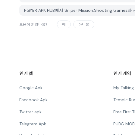
PGYER APK HUB에서 Sniper Mission:Shooting 
도움이 되었나요?
예
아니요
인기 앱
인기 게임
Google Apk
My Talkin
Facebook Apk
Temple Ru
Twitter apk
Free Fire:
Telegram Apk
PUBG MOB