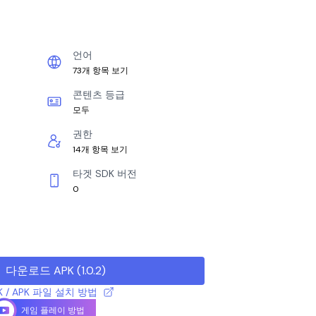
언어
73개 항목 보기
콘텐츠 등급
모두
권한
14개 항목 보기
타겟 SDK 버전
0
다운로드 APK
(
1.0.2
)
K / APK 파일 설치 방법
게임 플레이 방법