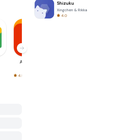
Shizuku
Xingchen & Rikka
4.0
AliExpress
Signal Private
Spotify - Music
Messenger
and Podcasts
4.5
4.3
4.6