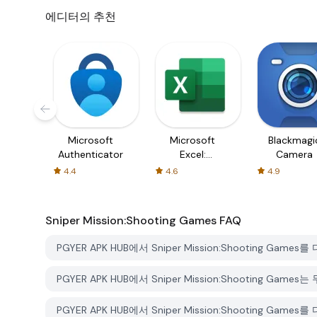
에디터의 추천
Microsoft
Microsoft
Blackmagi
Authenticator
Excel:
Camera
Spreadsheets
4.4
4.6
4.9
Sniper Mission:Shooting Games
FAQ
PGYER APK HUB에서 Sniper Mission:Shooting G
PGYER APK HUB에서 Sniper Mission:Shooting Ga
PGYER APK HUB에서 Sniper Mission:Shooting 