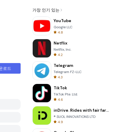
가장 인기 있는
YouTube
Google LLC
4.8
Netflix
Netflix, Inc.
4.2
Telegram
운로드
Telegram FZ-LLC
4.3
TikTok
TikTok Pte. Ltd.
4.6
inDrive. Rides with fair fares
® SUOL INNOVATIONS LTD
4.9