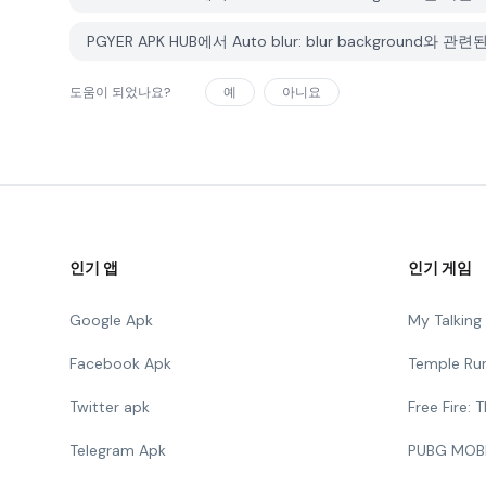
PGYER APK HUB에서 Auto blur: blur backgrou
도움이 되었나요?
예
아니요
인기 앱
인기 게임
Google Apk
My Talkin
Facebook Apk
Temple Ru
Twitter apk
Free Fire:
Telegram Apk
PUBG MOB