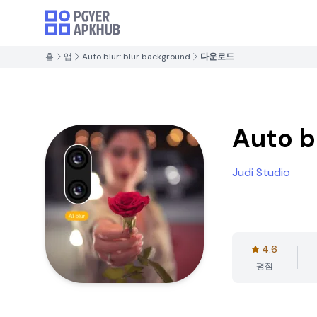
홈
앱
Auto blur: blur background
다운로드
Auto b
Judi Studio
4.6
평점