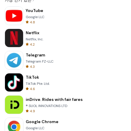
가장 인기 있는
YouTube
Google LLC
4.8
Netflix
Netflix, Inc.
4.2
Telegram
Telegram FZ-LLC
4.3
TikTok
TikTok Pte. Ltd.
4.6
inDrive. Rides with fair fares
® SUOL INNOVATIONS LTD
4.9
Google Chrome
Google LLC