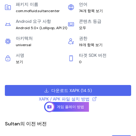
패키지 이름
언어
com.mofluid.sultancenter
74개 항목 보기
Android 요구 사항
콘텐츠 등급
Android 5.0+
(
Lollipop, API 21
)
모두
아키텍처
권한
universal
19개 항목 보기
서명
타겟 SDK 버전
보기
0
다운로드 XAPK
(
14.5
)
XAPK / APK 파일 설치 방법
게임 플레이 방법
Sultan의 이전 버전