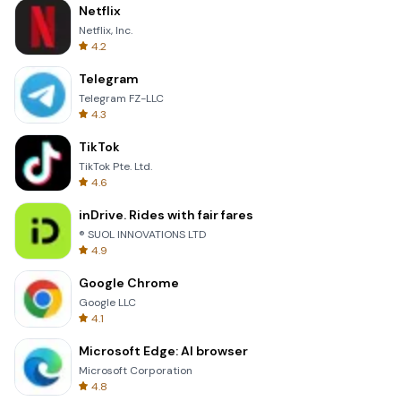
Netflix
Netflix, Inc.
4.2
Telegram
Telegram FZ-LLC
4.3
TikTok
TikTok Pte. Ltd.
4.6
inDrive. Rides with fair fares
® SUOL INNOVATIONS LTD
4.9
Google Chrome
Google LLC
4.1
Microsoft Edge: AI browser
Microsoft Corporation
4.8