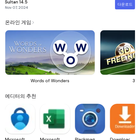
Sultan
14.5
다운로드
Nov 07, 2024
온라인 게임
Words of Wonders
3D 
에디터의 추천
Microsoft
Microsoft
Blackmagic
Downloader