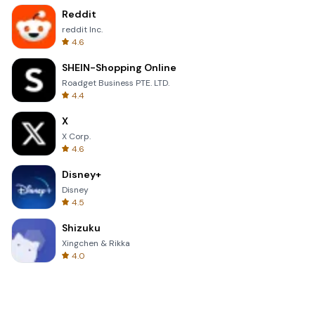
Reddit
reddit Inc.
4.6
SHEIN-Shopping Online
Roadget Business PTE. LTD.
4.4
X
X Corp.
4.6
Disney+
Disney
4.5
Shizuku
Xingchen & Rikka
4.0