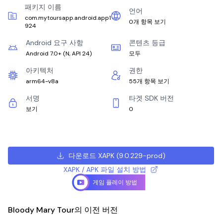
패키지 이름
언어
com.mytoursapp.android.app1
0개 항목 보기
924
Android 요구 사항
콘텐츠 등급
Android 7.0+
(
N, API 24
)
모두
아키텍처
권한
arm64-v8a
55개 항목 보기
서명
타겟 SDK 버전
보기
0
다운로드 XAPK
(
9.0.229-prod
)
XAPK / APK 파일 설치 방법
게임 플레이 방법
Bloody Mary Tour의 이전 버전