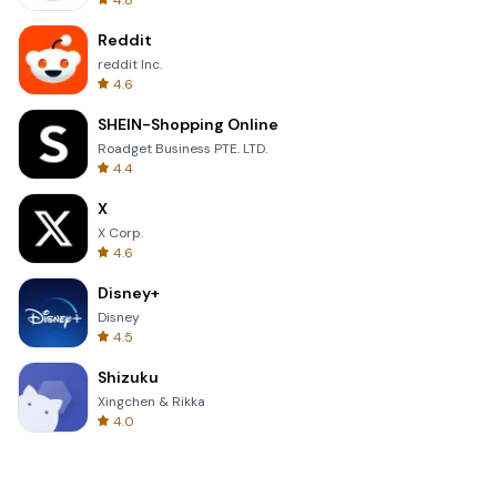
4.8
Reddit
reddit Inc.
4.6
SHEIN-Shopping Online
Roadget Business PTE. LTD.
4.4
X
X Corp.
4.6
Disney+
Disney
4.5
Shizuku
Xingchen & Rikka
4.0