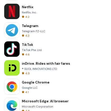
Netflix
Netflix, Inc.
4.2
Telegram
Telegram FZ-LLC
4.3
TikTok
TikTok Pte. Ltd.
4.6
inDrive. Rides with fair fares
® SUOL INNOVATIONS LTD
4.9
Google Chrome
Google LLC
4.1
Microsoft Edge: AI browser
Microsoft Corporation