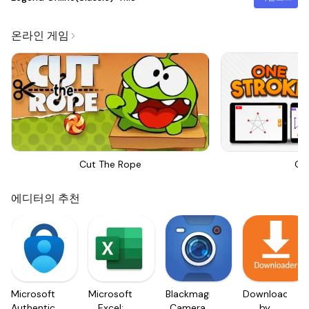
온라인 게임
Cut The Rope
On
에디터의 추천
Microsoft
Microsoft
Blackmagic
Downloader
Authenticator
Excel:
Camera
by