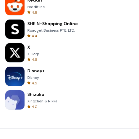
Reddit
reddit Inc.
4.6
SHEIN-Shopping Online
Roadget Business PTE. LTD.
4.4
X
X Corp.
4.6
Disney+
Disney
4.5
Shizuku
Xingchen & Rikka
4.0