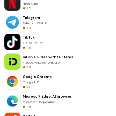
Netflix, Inc.
4.2
Telegram
Telegram FZ-LLC
4.3
TikTok
TikTok Pte. Ltd.
4.6
inDrive. Rides with fair fares
® SUOL INNOVATIONS LTD
4.9
Google Chrome
Google LLC
4.1
Microsoft Edge: AI browser
Microsoft Corporation
4.8