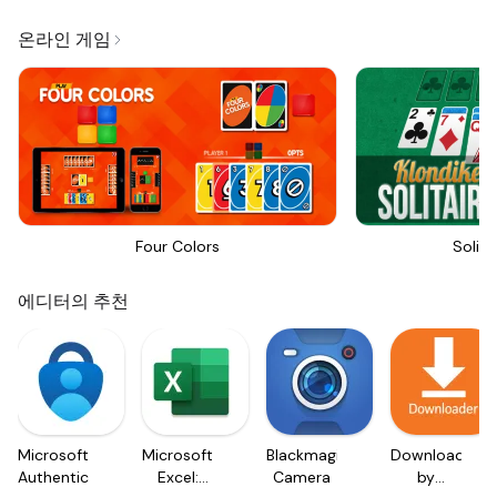
온라인 게임
Four Colors
Solita
에디터의 추천
Microsoft
Microsoft
Blackmagic
Downloader
Authenticator
Excel:
Camera
by