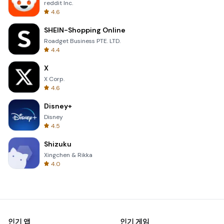
reddit Inc.
4.6
SHEIN-Shopping Online
Roadget Business PTE. LTD.
4.4
X
X Corp.
4.6
Disney+
Disney
4.5
Shizuku
Xingchen & Rikka
4.0
인기 앱
인기 게임