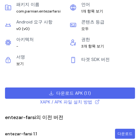
패키지 이름
언어
com.parnian.entezarfarsi
1개 항목 보기
Android 요구 사항
콘텐츠 등급
v0
(
v0
)
모두
아키텍처
권한
-
3개 항목 보기
서명
타겟 SDK 버전
보기
다운로드 APK
(
1.1
)
XAPK / APK 파일 설치 방법
entezar-farsi의 이전 버전
entezar-farsi
1.1
다운로드