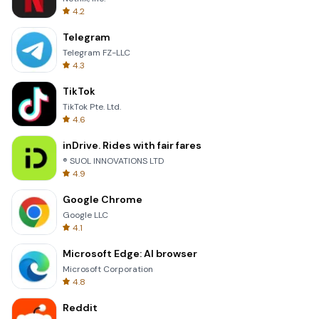
4.2
Telegram
Telegram FZ-LLC
4.3
TikTok
TikTok Pte. Ltd.
4.6
inDrive. Rides with fair fares
® SUOL INNOVATIONS LTD
4.9
Google Chrome
Google LLC
4.1
Microsoft Edge: AI browser
Microsoft Corporation
4.8
Reddit