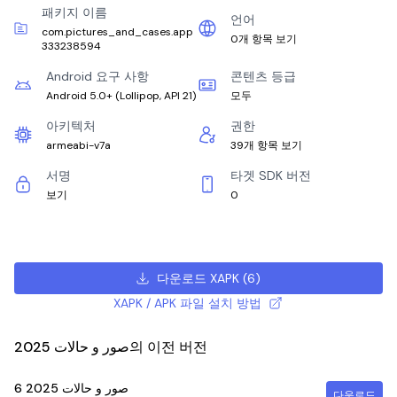
패키지 이름
언어
com.pictures_and_cases.app
0개 항목 보기
333238594
Android 요구 사항
콘텐츠 등급
Android 5.0+
(
Lollipop, API 21
)
모두
아키텍처
권한
armeabi-v7a
39개 항목 보기
서명
타겟 SDK 버전
보기
0
다운로드 XAPK
(
6
)
XAPK / APK 파일 설치 방법
صور و حالات 2025의 이전 버전
6
صور و حالات 2025
다운로드