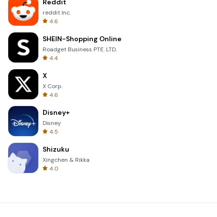
Reddit
reddit Inc.
4.6
SHEIN-Shopping Online
Roadget Business PTE. LTD.
4.4
X
X Corp.
4.6
Disney+
Disney
4.5
Shizuku
Xingchen & Rikka
4.0