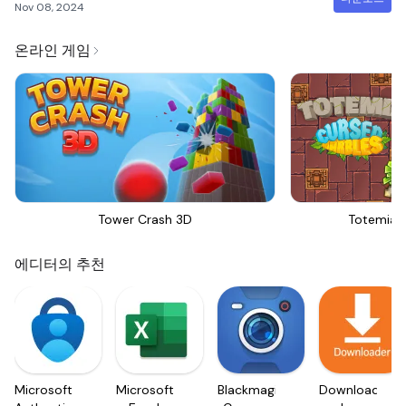
Nov 08, 2024
온라인 게임
Tower Crash 3D
Totemia 
에디터의 추천
Microsoft
Microsoft
Blackmagic
Downloader