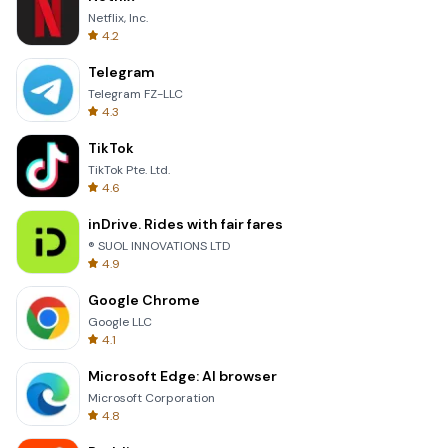
Netflix, Inc.
4.2
Telegram
Telegram FZ-LLC
4.3
TikTok
TikTok Pte. Ltd.
4.6
inDrive. Rides with fair fares
® SUOL INNOVATIONS LTD
4.9
Google Chrome
Google LLC
4.1
Microsoft Edge: AI browser
Microsoft Corporation
4.8