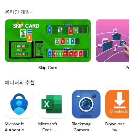
온라인 게임
Skip Card
Perf
에디터의 추천
Microsoft
Microsoft
Blackmagic
Downloader
Authenticator
Excel:
Camera
by