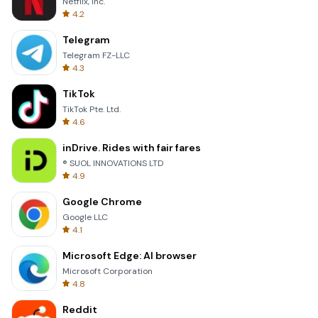
Netflix, Inc.
4.2
Telegram
Telegram FZ-LLC
4.3
TikTok
TikTok Pte. Ltd.
4.6
inDrive. Rides with fair fares
® SUOL INNOVATIONS LTD
4.9
Google Chrome
Google LLC
4.1
Microsoft Edge: AI browser
Microsoft Corporation
4.8
Reddit