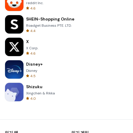
reddit Inc.
4.6
SHEIN-Shopping Online
Roadget Business PTE. LTD.
4.4
X
X Corp.
4.6
Disney+
Disney
4.5
Shizuku
Xingchen & Rikka
4.0
인기 앱
인기 게임