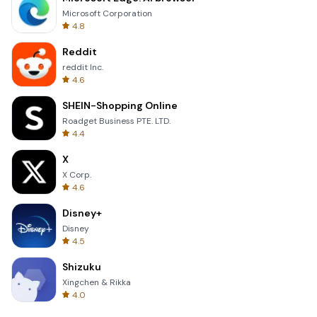
Microsoft Corporation
4.8
Reddit
reddit Inc.
4.6
SHEIN-Shopping Online
Roadget Business PTE. LTD.
4.4
X
X Corp.
4.6
Disney+
Disney
4.5
Shizuku
Xingchen & Rikka
4.0