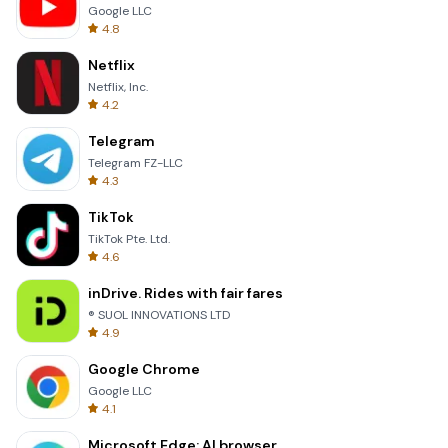
Google LLC
4.8
Netflix
Netflix, Inc.
4.2
Telegram
Telegram FZ-LLC
4.3
TikTok
TikTok Pte. Ltd.
4.6
inDrive. Rides with fair fares
® SUOL INNOVATIONS LTD
4.9
Google Chrome
Google LLC
4.1
Microsoft Edge: AI browser