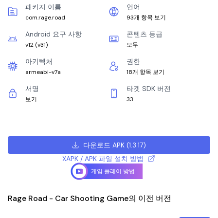
패키지 이름
언어
com.rage.road
93개 항목 보기
Android 요구 사항
콘텐츠 등급
v12
(
v31
)
모두
아키텍처
권한
armeabi-v7a
18개 항목 보기
서명
타겟 SDK 버전
보기
33
다운로드 APK
(
1.3.17
)
XAPK / APK 파일 설치 방법
게임 플레이 방법
Rage Road - Car Shooting Game의 이전 버전