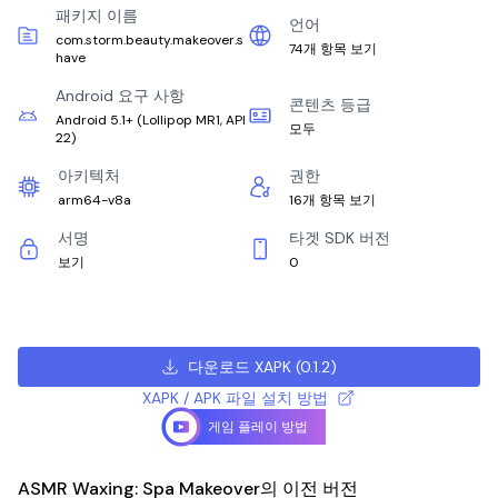
패키지 이름
언어
com.storm.beauty.makeover.s
74개 항목 보기
have
Android 요구 사항
콘텐츠 등급
Android 5.1+
(
Lollipop MR1, API
모두
22
)
아키텍처
권한
arm64-v8a
16개 항목 보기
서명
타겟 SDK 버전
보기
0
다운로드 XAPK
(
0.1.2
)
XAPK / APK 파일 설치 방법
게임 플레이 방법
ASMR Waxing: Spa Makeover의 이전 버전