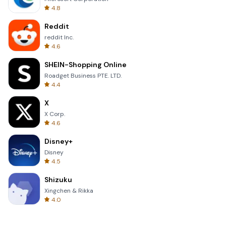
4.8
Reddit
reddit Inc.
4.6
SHEIN-Shopping Online
Roadget Business PTE. LTD.
4.4
X
X Corp.
4.6
Disney+
Disney
4.5
Shizuku
Xingchen & Rikka
4.0