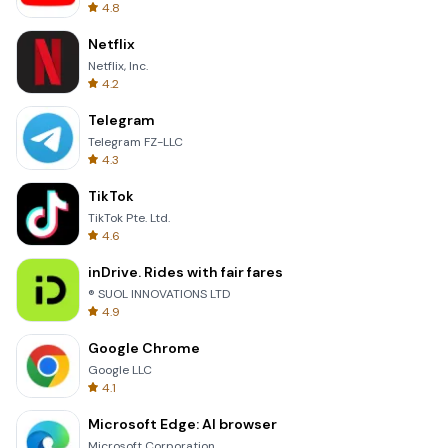
4.8
Netflix
Netflix, Inc.
4.2
Telegram
Telegram FZ-LLC
4.3
TikTok
TikTok Pte. Ltd.
4.6
inDrive. Rides with fair fares
® SUOL INNOVATIONS LTD
4.9
Google Chrome
Google LLC
4.1
Microsoft Edge: AI browser
Microsoft Corporation