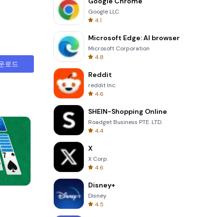
Google Chrome
Google LLC
4.1
Microsoft Edge: AI browser
Microsoft Corporation
4.8
운로드
Reddit
reddit Inc.
4.6
SHEIN-Shopping Online
Roadget Business PTE. LTD.
4.4
X
X Corp.
4.6
Disney+
Totemia Cursed Marbels
Disney
4.5