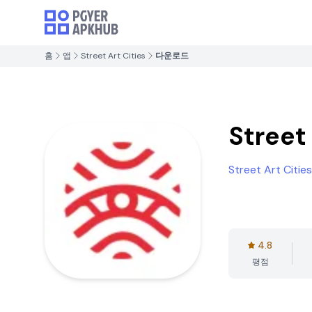
홈
앱
Street Art Cities
다운로드
Street 
Street Art Cities
4.8
평점