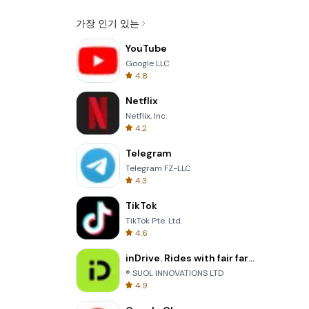
가장 인기 있는
YouTube
Google LLC
4.8
Netflix
Netflix, Inc.
4.2
Telegram
Telegram FZ-LLC
4.3
TikTok
TikTok Pte. Ltd.
4.6
inDrive. Rides with fair fares
® SUOL INNOVATIONS LTD
4.9