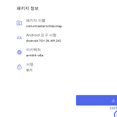
패키지 정보
패키지 이름
com.streetartcities.map
Android 요구 사항
Android 7.0+
(
N, API 24
)
아키텍처
arm64-v8a
서명
보기
XAP