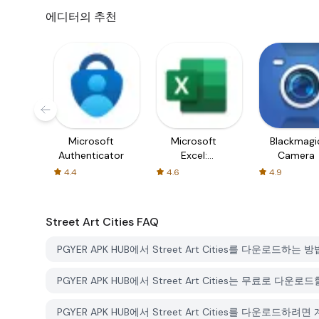
에디터의 추천
Microsoft
Microsoft
Blackmagi
Authenticator
Excel:
Camera
Spreadsheets
4.4
4.6
4.9
Street Art Cities
FAQ
PGYER APK HUB에서 Street Art Cities를 다운로드하
PGYER APK HUB에서 Street Art Cities는 무료로 다운
PGYER APK HUB에서 Street Art Cities를 다운로드하