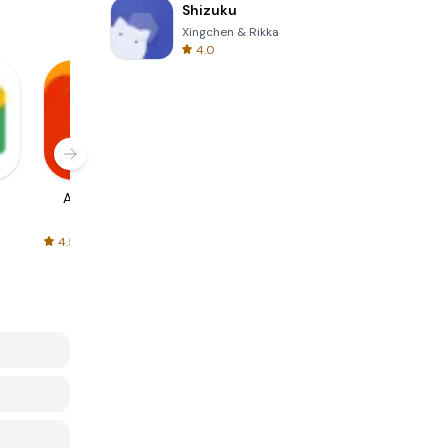
Shizuku
Xingchen & Rikka
4.0
AliExpress
Signal Private
Spotify - Music
Messenger
and Podcasts
4.5
4.3
4.6