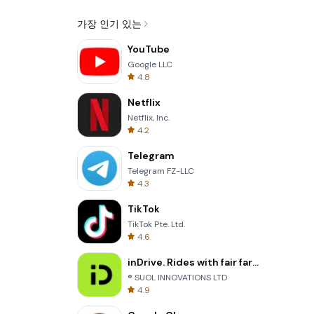
가장 인기 있는
YouTube
Google LLC
4.8
Netflix
Netflix, Inc.
4.2
Telegram
Telegram FZ-LLC
4.3
TikTok
TikTok Pte. Ltd.
4.6
inDrive. Rides with fair fares
® SUOL INNOVATIONS LTD
4.9