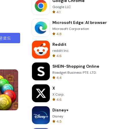
Google Chrome
Google LLC
4.1
Microsoft Edge: AI browser
Microsoft Corporation
4.8
운로드
Reddit
reddit Inc.
4.6
SHEIN-Shopping Online
Roadget Business PTE. LTD.
4.4
X
X Corp.
4.6
Disney+
s
8 Ball Billiards Classic
Disney
4.5