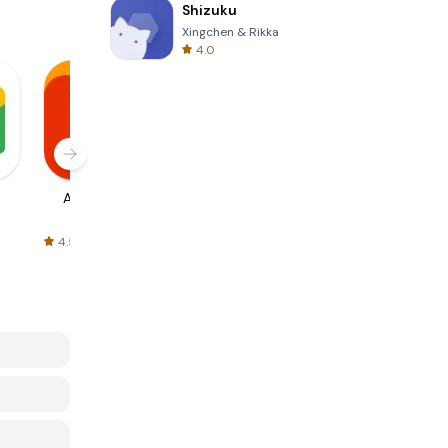
Shizuku
Xingchen & Rikka
4.0
AliExpress
Signal Private
Spotify - Music
Messenger
and Podcasts
4.5
4.3
4.6