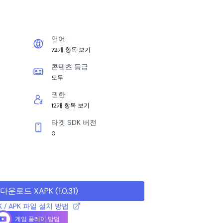
언어
72개 항목 보기
콘텐츠 등급
모두
권한
12개 항목 보기
타겟 SDK 버전
0
다운로드 XAPK
(
1.0.31
)
K / APK 파일 설치 방법
게임 플레이 방법