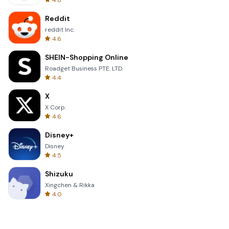
4.8
Reddit
reddit Inc.
4.6
SHEIN-Shopping Online
Roadget Business PTE. LTD.
4.4
X
X Corp.
4.6
Disney+
Disney
4.5
Shizuku
Xingchen & Rikka
4.0