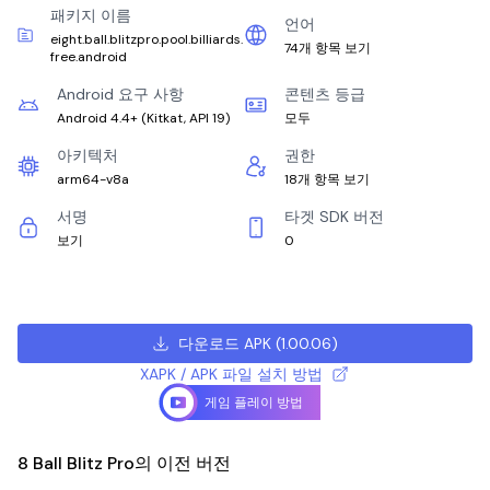
패키지 이름
언어
eight.ball.blitzpro.pool.billiards.
74개 항목 보기
free.android
Android 요구 사항
콘텐츠 등급
Android 4.4+
(
Kitkat, API 19
)
모두
아키텍처
권한
arm64-v8a
18개 항목 보기
서명
타겟 SDK 버전
보기
0
다운로드 APK
(
1.00.06
)
XAPK / APK 파일 설치 방법
게임 플레이 방법
8 Ball Blitz Pro의 이전 버전