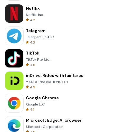
Netflix
Netflix, Inc.
4.2
Telegram
Telegram FZ-LLC
4.3
TikTok
TikTok Pte. Ltd.
4.6
inDrive. Rides with fair fares
® SUOL INNOVATIONS LTD
4.9
Google Chrome
Google LLC
4.1
Microsoft Edge: AI browser
Microsoft Corporation