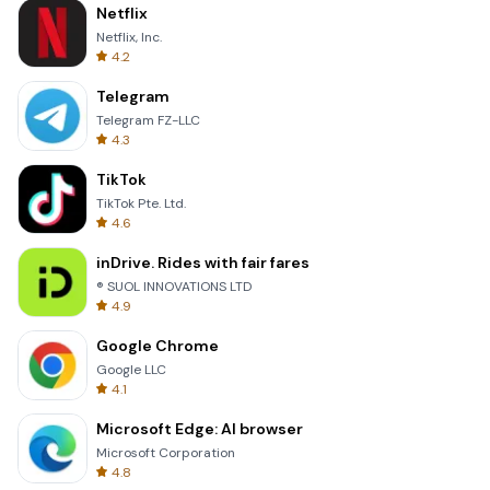
Netflix
Netflix, Inc.
4.2
Telegram
Telegram FZ-LLC
4.3
TikTok
TikTok Pte. Ltd.
4.6
inDrive. Rides with fair fares
® SUOL INNOVATIONS LTD
4.9
Google Chrome
Google LLC
4.1
Microsoft Edge: AI browser
Microsoft Corporation
4.8