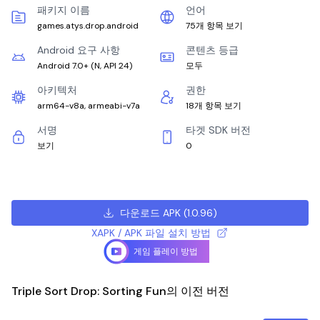
패키지 이름
언어
games.atys.drop.android
75개 항목 보기
Android 요구 사항
콘텐츠 등급
Android 7.0+
(
N, API 24
)
모두
아키텍처
권한
arm64-v8a, armeabi-v7a
18개 항목 보기
서명
타겟 SDK 버전
보기
0
다운로드 APK
(
1.0.96
)
XAPK / APK 파일 설치 방법
게임 플레이 방법
Triple Sort Drop: Sorting Fun의 이전 버전