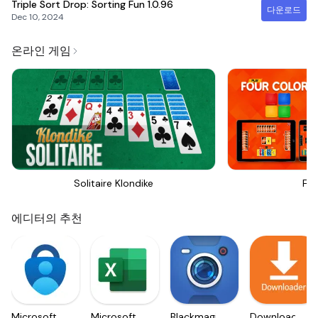
Triple Sort Drop: Sorting Fun
1.0.96
다운로드
Dec 10, 2024
온라인 게임
Solitaire Klondike
Fou
에디터의 추천
Microsoft
Microsoft
Blackmagic
Downloader