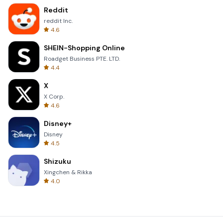
Reddit
reddit Inc.
4.6
SHEIN-Shopping Online
Roadget Business PTE. LTD.
4.4
X
X Corp.
4.6
Disney+
Disney
4.5
Shizuku
Xingchen & Rikka
4.0