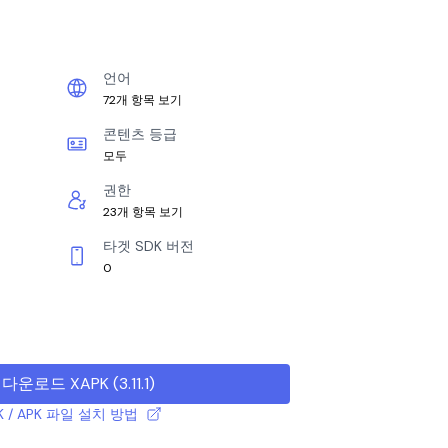
언어
72개 항목 보기
콘텐츠 등급
모두
권한
23개 항목 보기
타겟 SDK 버전
0
다운로드 XAPK
(
3.11.1
)
K / APK 파일 설치 방법