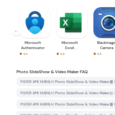
Microsoft
Microsoft
Blackmagi
Authenticator
Excel:
Camera
Spreadsheets
4.4
4.6
4.9
Photo SlideShow & Video Maker
FAQ
PGYER APK HUB에서 Photo SlideShow & Video 
PGYER APK HUB에서 Photo SlideShow & Video M
PGYER APK HUB에서 Photo SlideShow & Video 