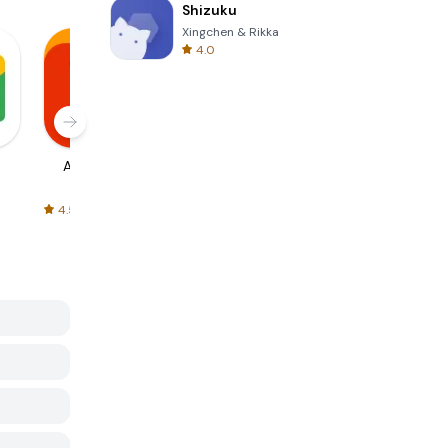
Shizuku
Xingchen & Rikka
4.0
AliExpress
Signal Private
Spotify - Music
Messenger
and Podcasts
4.5
4.3
4.6