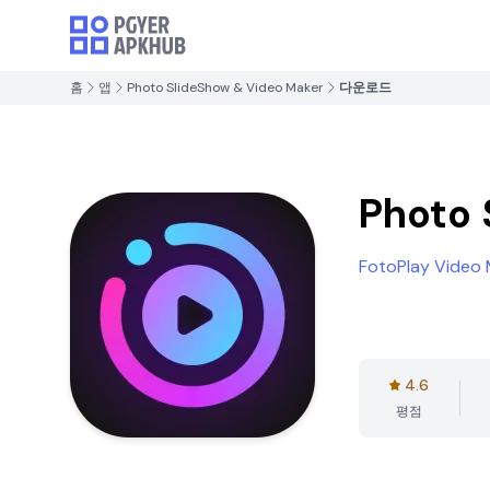
홈
앱
Photo SlideShow & Video Maker
다운로드
Photo 
FotoPlay Video 
4.6
평점