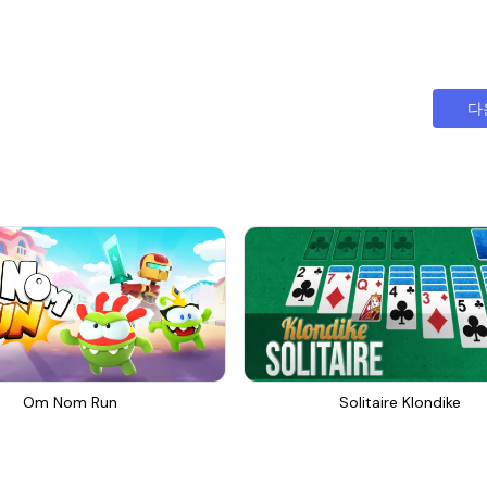
다
Om Nom Run
Solitaire Klondike