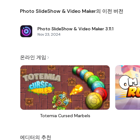
Photo SlideShow & Video Maker의 이전 버전
Photo SlideShow & Video Maker
3.11.1
Nov 23, 2024
온라인 게임
Totemia Cursed Marbels
에디터의 추천