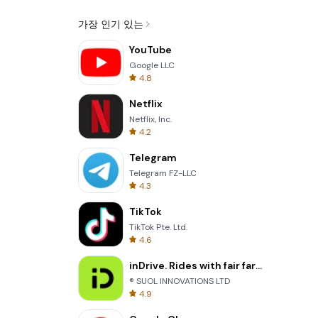
가장 인기 있는
YouTube
Google LLC
4.8
Netflix
Netflix, Inc.
4.2
Telegram
Telegram FZ-LLC
4.3
TikTok
TikTok Pte. Ltd.
4.6
inDrive. Rides with fair fares
® SUOL INNOVATIONS LTD
4.9