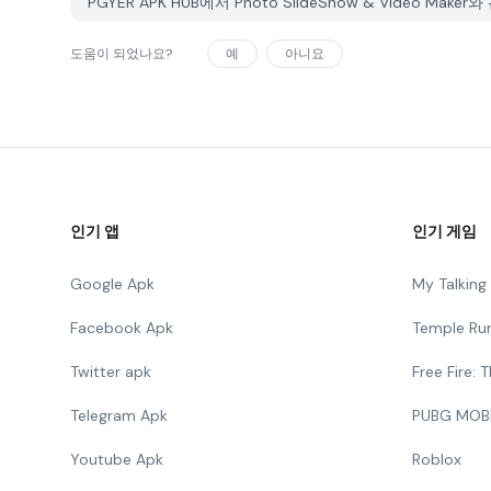
PGYER APK HUB에서 Photo SlideShow & Video 
도움이 되었나요?
예
아니요
인기 앱
인기 게임
Google Apk
My Talkin
Facebook Apk
Temple Ru
Twitter apk
Free Fire:
Telegram Apk
PUBG MOB
Youtube Apk
Roblox