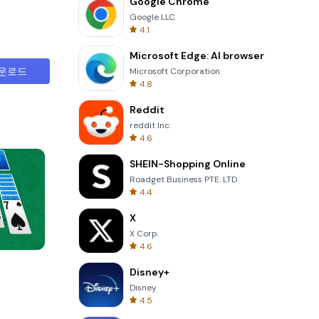
Google Chrome
Google LLC
4.1
Microsoft Edge: AI browser
운로드
Microsoft Corporation
4.8
Reddit
reddit Inc.
4.6
SHEIN-Shopping Online
Roadget Business PTE. LTD.
4.4
X
X Corp.
4.6
Four Colors
Disney+
Disney
4.5