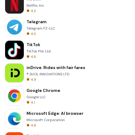
Netflix, Inc.
4.2
Telegram
Telegram FZ-LLC
4.3
TikTok
TikTok Pte. Ltd.
4.6
inDrive. Rides with fair fares
® SUOL INNOVATIONS LTD
4.9
Google Chrome
Google LLC
4.1
Microsoft Edge: AI browser
Microsoft Corporation
4.8