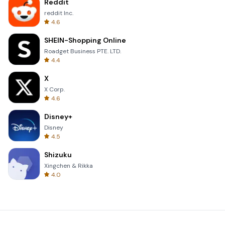
Reddit
reddit Inc.
4.6
SHEIN-Shopping Online
Roadget Business PTE. LTD.
4.4
X
X Corp.
4.6
Disney+
Disney
4.5
Shizuku
Xingchen & Rikka
4.0