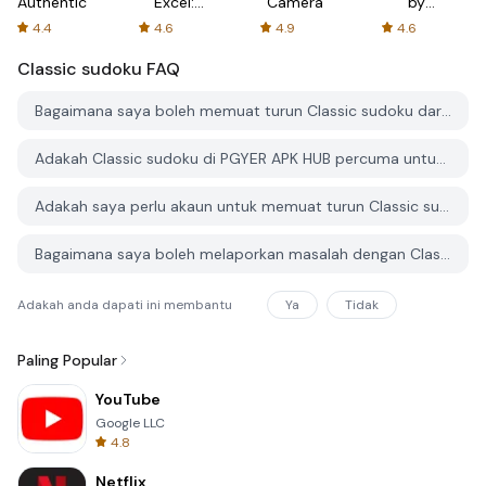
Authenticator
Excel:
Camera
by
Spreadsheets
AFTVnews
4.4
4.6
4.9
4.6
Classic sudoku
FAQ
Bagaimana saya boleh memuat turun Classic sudoku dari PGYER APK HUB?
Adakah Classic sudoku di PGYER APK HUB percuma untuk dimuat turun?
Adakah saya perlu akaun untuk memuat turun Classic sudoku dari PGYER APK HUB?
Bagaimana saya boleh melaporkan masalah dengan Classic sudoku di PGYER APK HUB?
Adakah anda dapati ini membantu
Ya
Tidak
Paling Popular
YouTube
Google LLC
4.8
Netflix