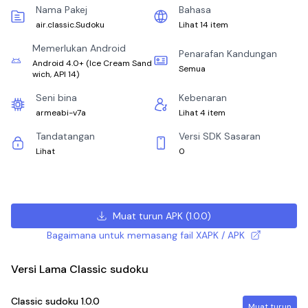
Nama Pakej
Bahasa
air.classic.Sudoku
Lihat 14 item
Memerlukan Android
Penarafan Kandungan
Android 4.0+
(
Ice Cream Sand
Semua
wich, API 14
)
Seni bina
Kebenaran
armeabi-v7a
Lihat 4 item
Tandatangan
Versi SDK Sasaran
Lihat
0
Muat turun APK
(
1.0.0
)
Bagaimana untuk memasang fail XAPK / APK
Versi Lama Classic sudoku
Classic sudoku
1.0.0
Muat turun