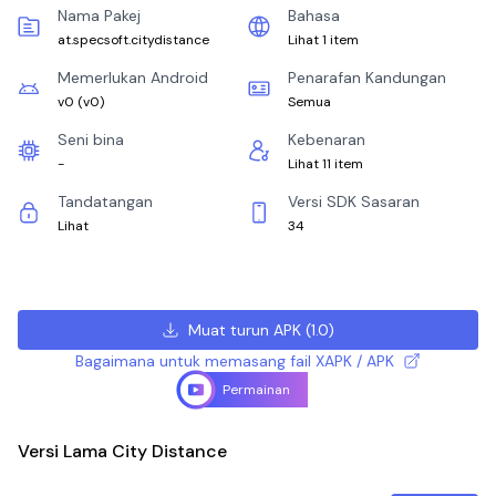
Nama Pakej
Bahasa
at.specsoft.citydistance
Lihat 1 item
Memerlukan Android
Penarafan Kandungan
v0
(
v0
)
Semua
Seni bina
Kebenaran
-
Lihat 11 item
Tandatangan
Versi SDK Sasaran
Lihat
34
Muat turun APK
(
1.0
)
Bagaimana untuk memasang fail XAPK / APK
Permainan
Versi Lama City Distance