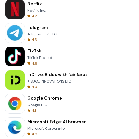
Netflix
Netflix, Inc.
4.2
Telegram
Telegram FZ-LLC
4.3
TikTok
TikTok Pte. Ltd.
4.6
inDrive. Rides with fair fares
® SUOL INNOVATIONS LTD
4.9
Google Chrome
Google LLC
4.1
Microsoft Edge: AI browser
Microsoft Corporation
4.8