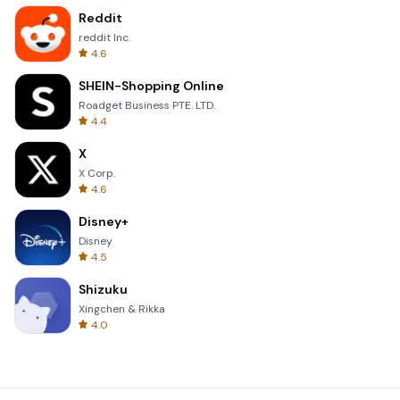
Reddit
reddit Inc.
4.6
SHEIN-Shopping Online
Roadget Business PTE. LTD.
4.4
X
X Corp.
4.6
Disney+
Disney
4.5
Shizuku
Xingchen & Rikka
4.0