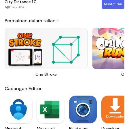
City Distance
1.0
Muat turun
Apr 17, 2024
Permainan dalam talian
One Stroke
Om 
Cadangan Editor
Microsoft
Microsoft
Blackmagic
Downloader