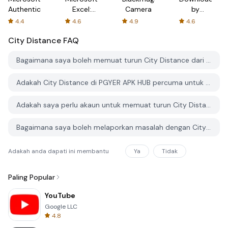
Authenticator
Excel:
Camera
by
Spreadsheets
AFTVnews
4.4
4.6
4.9
4.6
City Distance
FAQ
Bagaimana saya boleh memuat turun City Distance dari PGYER APK HUB?
Adakah City Distance di PGYER APK HUB percuma untuk dimuat turun?
Adakah saya perlu akaun untuk memuat turun City Distance dari PGYER APK HUB?
Bagaimana saya boleh melaporkan masalah dengan City Distance di PGYER APK HUB?
Adakah anda dapati ini membantu
Ya
Tidak
Paling Popular
YouTube
Google LLC
4.8