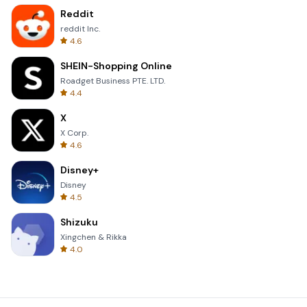
Reddit
reddit Inc.
4.6
SHEIN-Shopping Online
Roadget Business PTE. LTD.
4.4
X
X Corp.
4.6
Disney+
Disney
4.5
Shizuku
Xingchen & Rikka
4.0