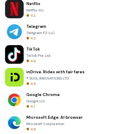
Netflix
Netflix, Inc.
4.2
Telegram
Telegram FZ-LLC
4.3
TikTok
TikTok Pte. Ltd.
4.6
inDrive. Rides with fair fares
® SUOL INNOVATIONS LTD
4.9
Google Chrome
Google LLC
4.1
Microsoft Edge: AI browser
Microsoft Corporation
4.8