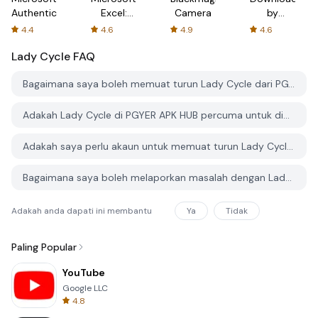
Authenticator
Excel:
Camera
by
Spreadsheets
AFTVnews
4.4
4.6
4.9
4.6
Lady Cycle
FAQ
Bagaimana saya boleh memuat turun Lady Cycle dari PGYER APK HUB?
Adakah Lady Cycle di PGYER APK HUB percuma untuk dimuat turun?
Adakah saya perlu akaun untuk memuat turun Lady Cycle dari PGYER APK HUB?
Bagaimana saya boleh melaporkan masalah dengan Lady Cycle di PGYER APK HUB?
Adakah anda dapati ini membantu
Ya
Tidak
Paling Popular
YouTube
Google LLC
4.8