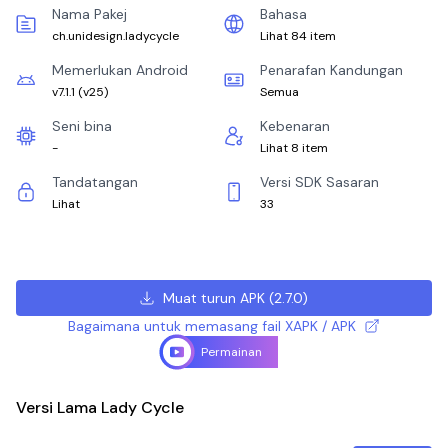
Nama Pakej
Bahasa
ch.unidesign.ladycycle
Lihat 84 item
Memerlukan Android
Penarafan Kandungan
v7.1.1
(
v25
)
Semua
Seni bina
Kebenaran
-
Lihat 8 item
Tandatangan
Versi SDK Sasaran
Lihat
33
Muat turun APK
(
2.7.0
)
Bagaimana untuk memasang fail XAPK / APK
Permainan
Versi Lama Lady Cycle