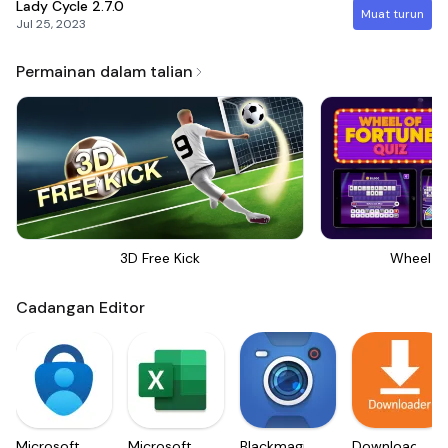
Lady Cycle
2.7.0
Muat turun
Jul 25, 2023
Permainan dalam talian
3D Free Kick
Wheel Of
Cadangan Editor
Microsoft
Microsoft
Blackmagic
Downloader