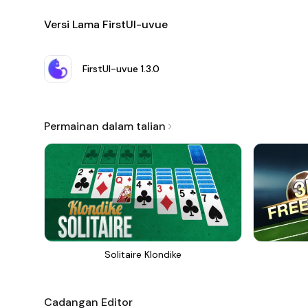
Versi Lama FirstUI-uvue
FirstUI-uvue
1.3.0
Permainan dalam talian
Solitaire Klondike
Cadangan Editor