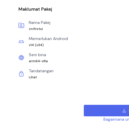
Maklumat Pakej
Nama Pakej
cn.firstui
Memerlukan Android
v14
(
v34
)
Seni bina
arm64-v8a
Tandatangan
Lihat
Bagaimana un