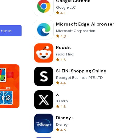
Google Chrome
Google LLC
4.1
Microsoft Edge: AI browser
 turun
Microsoft Corporation
4.8
Reddit
reddit Inc.
4.6
SHEIN-Shopping Online
Roadget Business PTE. LTD.
4.4
X
X Corp.
4.6
Wheel Of Fortune Quiz
Disney+
Disney
4.5