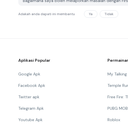
Bagaimana saya boleh melaporkan masalah dengan Firs
Adakah anda dapati ini membantu
Ya
Tidak
Aplikasi Popular
Permainan
Google Apk
My Talkin
Facebook Apk
Temple Ru
Twitter apk
Free Fire:
Telegram Apk
PUBG MOB
Youtube Apk
Roblox