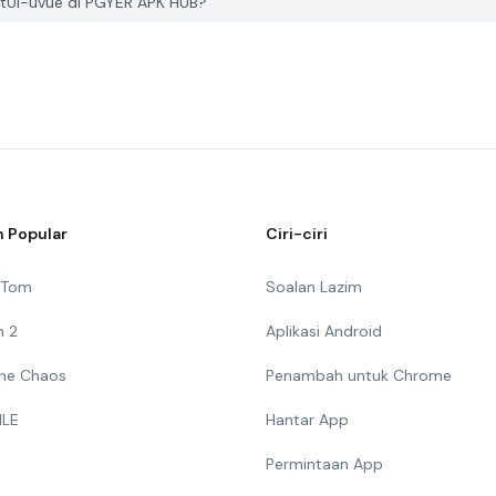
tUI-uvue di PGYER APK HUB?
 Popular
Ciri-ciri
g Tom
Soalan Lazim
n 2
Aplikasi Android
 The Chaos
Penambah untuk Chrome
ILE
Hantar App
Permintaan App