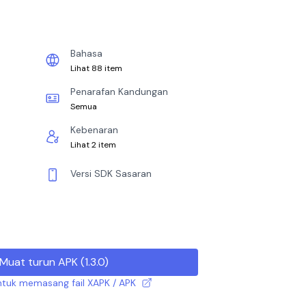
Bahasa
Lihat 88 item
Penarafan Kandungan
Semua
Kebenaran
Lihat 2 item
Versi SDK Sasaran
Muat turun APK
(
1.3.0
)
tuk memasang fail XAPK / APK