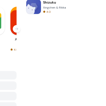
Shizuku
Xingchen & Rikka
4.0
AliExpress
Signal Private
Spotify - Music
Messenger
and Podcasts
4.5
4.3
4.6