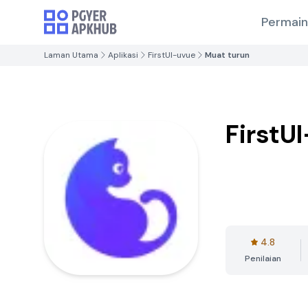
Permai
Laman Utama
Aplikasi
FirstUI-uvue
Muat turun
FirstU
4.8
Penilaian