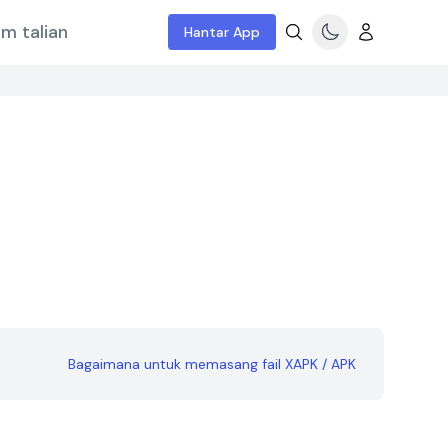
m talian
Hantar App
Bagaimana untuk memasang fail XAPK / APK