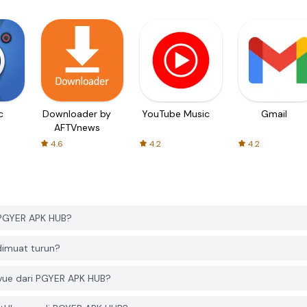
c
Downloader by
YouTube Music
Gmail
AFTVnews
4.6
4.2
4.2
 PGYER APK HUB?
dimuat turun?
vue dari PGYER APK HUB?