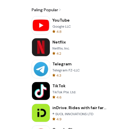
Paling Popular
YouTube
Google LLC
4.8
Netflix
Netflix, Inc.
4.2
Telegram
Telegram FZ-LLC
4.3
TikTok
TikTok Pte. Ltd.
4.6
inDrive. Rides with fair fares
® SUOL INNOVATIONS LTD
4.9