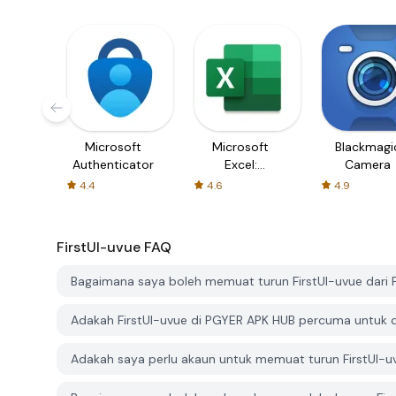
Microsoft
Microsoft
Blackmagi
Authenticator
Excel:
Camera
Spreadsheets
4.4
4.6
4.9
FirstUI-uvue
FAQ
Bagaimana saya boleh memuat turun FirstUI-uvue dari
Adakah FirstUI-uvue di PGYER APK HUB percuma untuk 
Adakah saya perlu akaun untuk memuat turun FirstUI-u