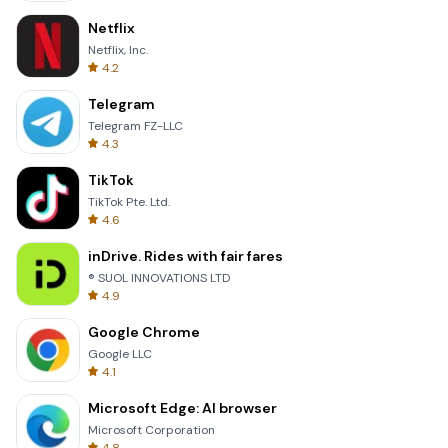
Netflix
Netflix, Inc.
4.2
Telegram
Telegram FZ-LLC
4.3
TikTok
TikTok Pte. Ltd.
4.6
inDrive. Rides with fair fares
® SUOL INNOVATIONS LTD
4.9
Google Chrome
Google LLC
4.1
Microsoft Edge: AI browser
Microsoft Corporation