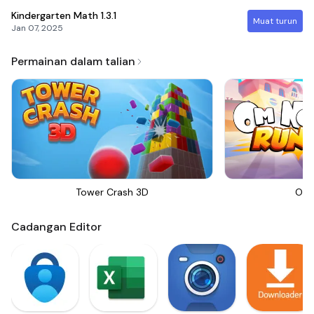
Kindergarten Math
1.3.1
Muat turun
Jan 07, 2025
Permainan dalam talian
Tower Crash 3D
Om 
Cadangan Editor