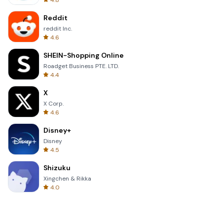
4.8
Reddit
reddit Inc.
4.6
SHEIN-Shopping Online
Roadget Business PTE. LTD.
4.4
X
X Corp.
4.6
Disney+
Disney
4.5
Shizuku
Xingchen & Rikka
4.0