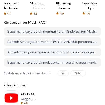
Microsoft
Microsoft
Blackmagic
Downloader
Authenticator
Excel:
Camera
by
Spreadsheets
AFTVnews
4.4
4.6
4.9
4.6
Kindergarten Math
FAQ
Bagaimana saya boleh memuat turun Kindergarten Math dari PGYER APK HUB?
Adakah Kindergarten Math di PGYER APK HUB percuma untuk dimuat turun?
Adakah saya perlu akaun untuk memuat turun Kindergarten Math dari PGYER APK HUB?
Bagaimana saya boleh melaporkan masalah dengan Kindergarten Math di PGYER APK HUB?
Adakah anda dapati ini membantu
Ya
Tidak
Paling Popular
YouTube
Google LLC
4.8