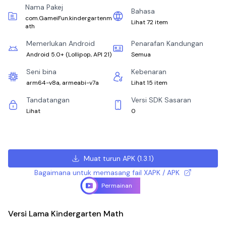
Nama Pakej
Bahasa
com.GameiFun.kindergartenm
Lihat 72 item
ath
Memerlukan Android
Penarafan Kandungan
Android 5.0+
(
Lollipop, API 21
)
Semua
Seni bina
Kebenaran
arm64-v8a, armeabi-v7a
Lihat 15 item
Tandatangan
Versi SDK Sasaran
Lihat
0
Muat turun APK
(
1.3.1
)
Bagaimana untuk memasang fail XAPK / APK
Permainan
Versi Lama Kindergarten Math