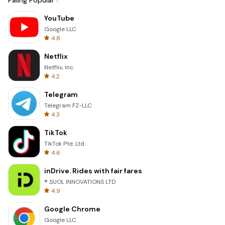
Paling Popular
YouTube
Google LLC
4.8
Netflix
Netflix, Inc.
4.2
Telegram
Telegram FZ-LLC
4.3
TikTok
TikTok Pte. Ltd.
4.6
inDrive. Rides with fair fares
® SUOL INNOVATIONS LTD
4.9
Google Chrome
Google LLC