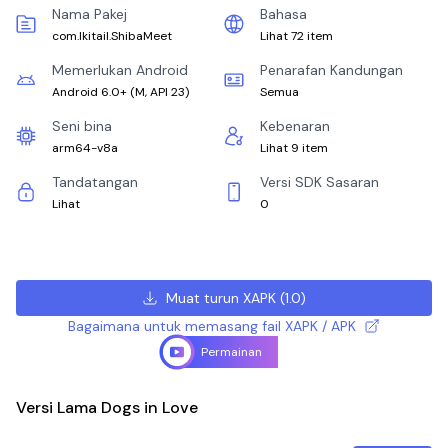
Nama Pakej
Bahasa
com.Ikitail.ShibaMeet
Lihat 72 item
Memerlukan Android
Penarafan Kandungan
Android 6.0+
(
M, API 23
)
Semua
Seni bina
Kebenaran
arm64-v8a
Lihat 9 item
Tandatangan
Versi SDK Sasaran
Lihat
0
Muat turun XAPK
(
1.0
)
Bagaimana untuk memasang fail XAPK / APK
Permainan
Versi Lama Dogs in Love