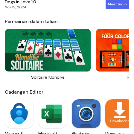
Dogs in Love
1.0
Muat turun
Nov 19, 2024
Permainan dalam talian
Solitaire Klondike
Fou
Cadangan Editor
Microsoft
Microsoft
Blackmagic
Downloader