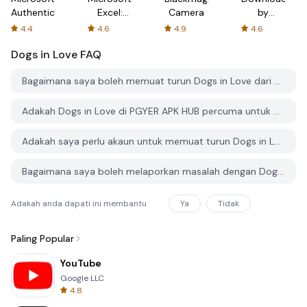
Authenticator
Excel:
Camera
by
Spreadsheets
AFTVnews
4.4
4.6
4.9
4.6
Dogs in Love
FAQ
Bagaimana saya boleh memuat turun Dogs in Love dari PGYER APK HUB?
Adakah Dogs in Love di PGYER APK HUB percuma untuk dimuat turun?
Adakah saya perlu akaun untuk memuat turun Dogs in Love dari PGYER APK HUB?
Bagaimana saya boleh melaporkan masalah dengan Dogs in Love di PGYER APK HUB?
Adakah anda dapati ini membantu
Ya
Tidak
Paling Popular
YouTube
Google LLC
4.8