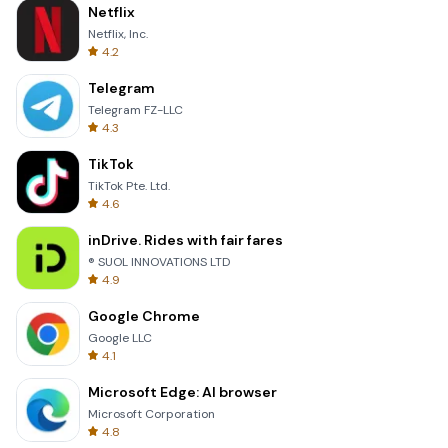
Netflix
Netflix, Inc.
4.2
Telegram
Telegram FZ-LLC
4.3
TikTok
TikTok Pte. Ltd.
4.6
inDrive. Rides with fair fares
® SUOL INNOVATIONS LTD
4.9
Google Chrome
Google LLC
4.1
Microsoft Edge: AI browser
Microsoft Corporation
4.8