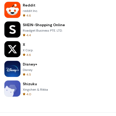
Reddit
reddit Inc.
4.6
SHEIN-Shopping Online
Roadget Business PTE. LTD.
4.4
X
X Corp.
4.6
Disney+
Disney
4.5
Shizuku
Xingchen & Rikka
4.0