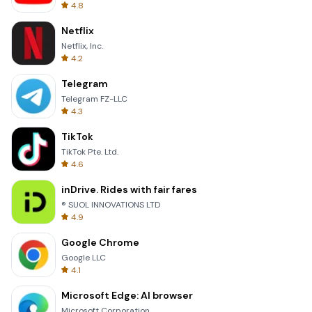
4.8
Netflix
Netflix, Inc.
4.2
Telegram
Telegram FZ-LLC
4.3
TikTok
TikTok Pte. Ltd.
4.6
inDrive. Rides with fair fares
® SUOL INNOVATIONS LTD
4.9
Google Chrome
Google LLC
4.1
Microsoft Edge: AI browser
Microsoft Corporation