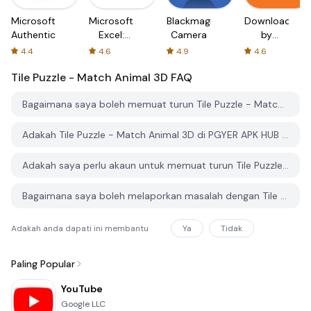
Microsoft
Microsoft
Blackmagic
Downloader
Authenticator
Excel:
Camera
by
Spreadsheets
AFTVnews
4.4
4.6
4.9
4.6
Tile Puzzle - Match Animal 3D
FAQ
Bagaimana saya boleh memuat turun Tile Puzzle - Match Animal 3D dari PGYER APK HUB?
Adakah Tile Puzzle - Match Animal 3D di PGYER APK HUB percuma untuk dimuat turun?
Adakah saya perlu akaun untuk memuat turun Tile Puzzle - Match Animal 3D dari PGYER APK HUB?
Bagaimana saya boleh melaporkan masalah dengan Tile Puzzle - Match Animal 3D di PGYER APK HUB?
Adakah anda dapati ini membantu
Ya
Tidak
Paling Popular
YouTube
Google LLC