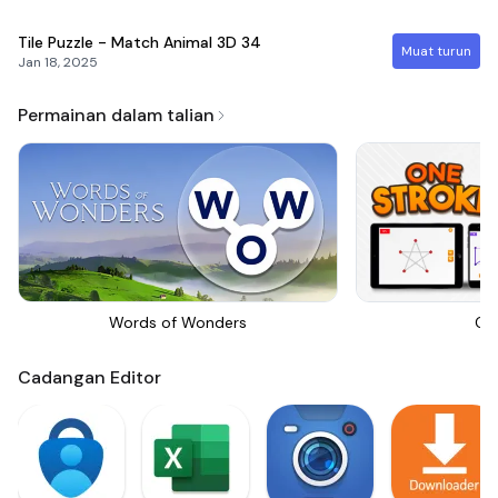
Tile Puzzle - Match Animal 3D
34
Muat turun
Jan 18, 2025
Permainan dalam talian
Words of Wonders
On
Cadangan Editor