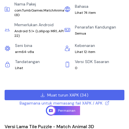
Nama Pakej
Bahasa
com.TumbGames.MatchAnima
Lihat 74 item
l3D
Memerlukan Android
Penarafan Kandungan
Android 5.1+
(
Lollipop MR1, API
Semua
22
)
Seni bina
Kebenaran
arm64-v8a
Lihat 12 item
Tandatangan
Versi SDK Sasaran
Lihat
0
Muat turun XAPK
(
34
)
Bagaimana untuk memasang fail XAPK / APK
Permainan
Versi Lama Tile Puzzle - Match Animal 3D