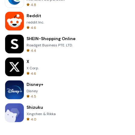
4.8
Reddit
reddit Inc.
4.6
SHEIN-Shopping Online
Roadget Business PTE. LTD.
4.4
X
X Corp.
4.6
Disney+
Disney
4.5
Shizuku
Xingchen & Rikka
4.0