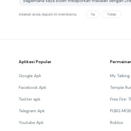
Bagaimana saya boleh melaporkan masalah dengan Dre
Adakah anda dapati ini membantu
Ya
Tidak
Aplikasi Popular
Permainan
Google Apk
My Talkin
Facebook Apk
Temple Ru
Twitter apk
Free Fire:
Telegram Apk
PUBG MOB
Youtube Apk
Roblox