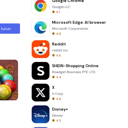
Google Chrome
Google LLC
4.1
Microsoft Edge: AI browser
 turun
Microsoft Corporation
4.8
Reddit
reddit Inc.
4.6
SHEIN-Shopping Online
Roadget Business PTE. LTD.
4.4
X
X Corp.
4.6
s
Cannon Balls 3D
Disney+
Disney
4.5