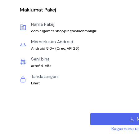
Maklumat Pakej
Nama Pakej
com.a1games.shoppingfashionmallgirl
Memerlukan Android
Android 8.0+
(
Oreo, API 26
)
Seni bina
arm64-v8a
Tandatangan
Lihat
Bagaimana un