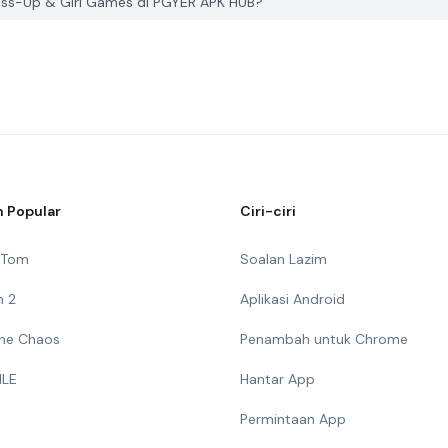
ss-Up & Girl Games di PGYER APK HUB?
 Popular
Ciri-ciri
g Tom
Soalan Lazim
n 2
Aplikasi Android
 The Chaos
Penambah untuk Chrome
ILE
Hantar App
Permintaan App