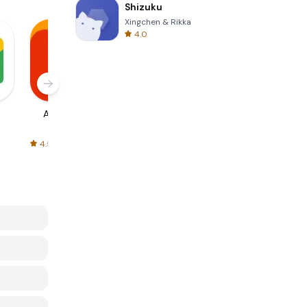
Shizuku
Xingchen & Rikka
4.0
AliExpress
Signal Private
Spotify - Music
Messenger
and Podcasts
4.5
4.3
4.6