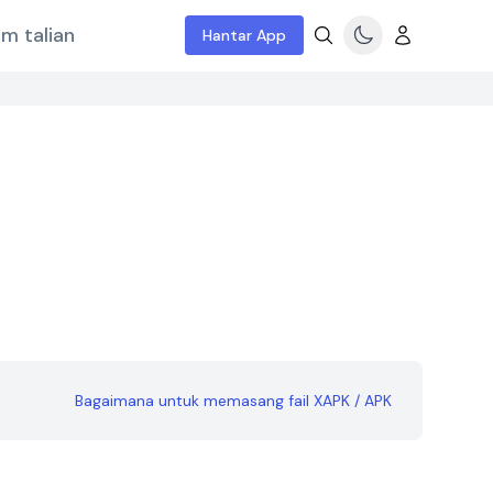
m talian
Hantar App
Bagaimana untuk memasang fail XAPK / APK