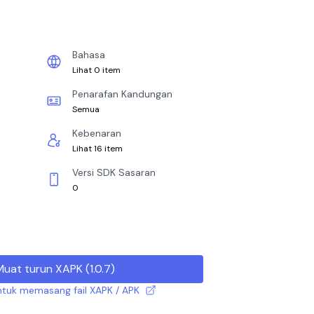
Bahasa
Lihat 0 item
Penarafan Kandungan
Semua
Kebenaran
Lihat 16 item
Versi SDK Sasaran
0
Muat turun XAPK
(
1.0.7
)
tuk memasang fail XAPK / APK