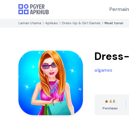
Permai
Laman Utama
Aplikasi
Dress-Up & Girl Games
Muat turun
Dress-
a1games
4.8
Penilaian