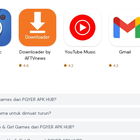
c
Downloader by
YouTube Music
Gmail
AFTVnews
4.6
4.2
4.2
Games dari PGYER APK HUB?
uma untuk dimuat turun?
 & Girl Games dari PGYER APK HUB?