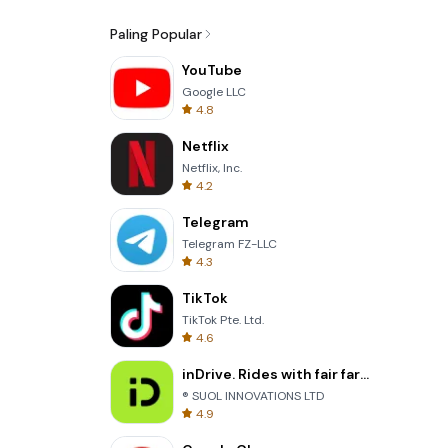
Paling Popular
YouTube
Google LLC
4.8
Netflix
Netflix, Inc.
4.2
Telegram
Telegram FZ-LLC
4.3
TikTok
TikTok Pte. Ltd.
4.6
inDrive. Rides with fair fares
® SUOL INNOVATIONS LTD
4.9