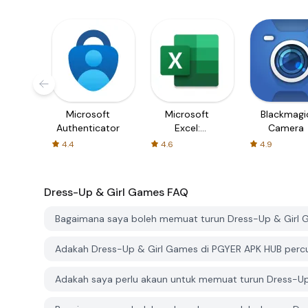
Microsoft
Microsoft
Blackmagi
Authenticator
Excel:
Camera
Spreadsheets
4.4
4.6
4.9
Dress-Up & Girl Games
FAQ
Bagaimana saya boleh memuat turun Dress-Up & Girl 
Adakah Dress-Up & Girl Games di PGYER APK HUB perc
Adakah saya perlu akaun untuk memuat turun Dress-Up