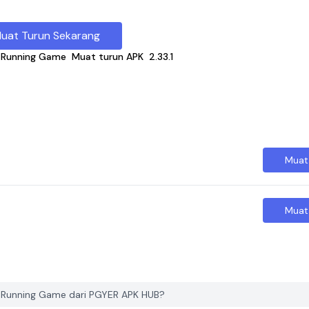
uat Turun Sekarang
- Running Game
Muat turun APK
2.33.1
Muat
Muat
 Running Game dari PGYER APK HUB?