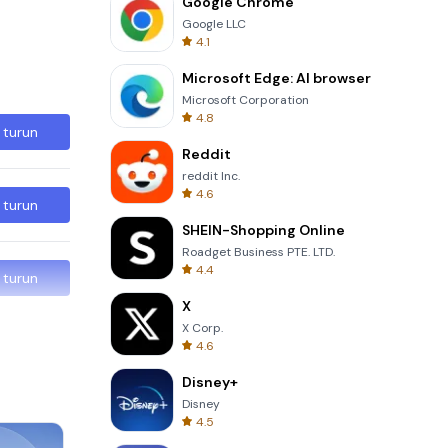
Google Chrome
Google LLC
4.1
Microsoft Edge: AI browser
Microsoft Corporation
4.8
 turun
Reddit
reddit Inc.
4.6
 turun
SHEIN-Shopping Online
Roadget Business PTE. LTD.
4.4
 turun
X
X Corp.
4.6
Disney+
Disney
4.5