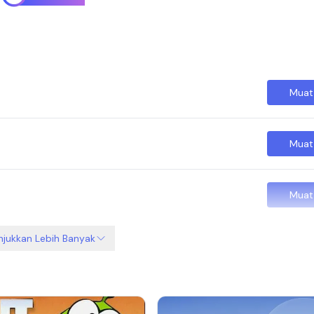
Muat
Muat
Muat
njukkan Lebih Banyak