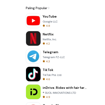
Paling Popular
YouTube
Google LLC
4.8
Netflix
Netflix, Inc.
4.2
Telegram
Telegram FZ-LLC
4.3
TikTok
TikTok Pte. Ltd.
4.6
inDrive. Rides with fair fares
® SUOL INNOVATIONS LTD
4.9