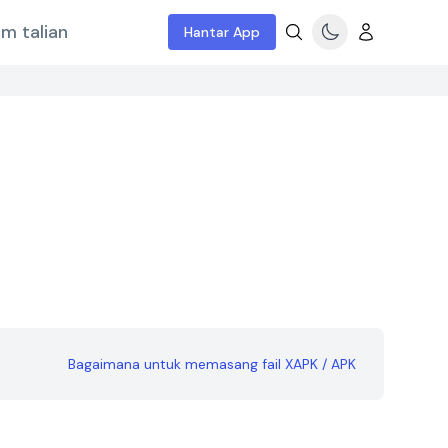
m talian
Hantar App
Bagaimana untuk memasang fail XAPK / APK