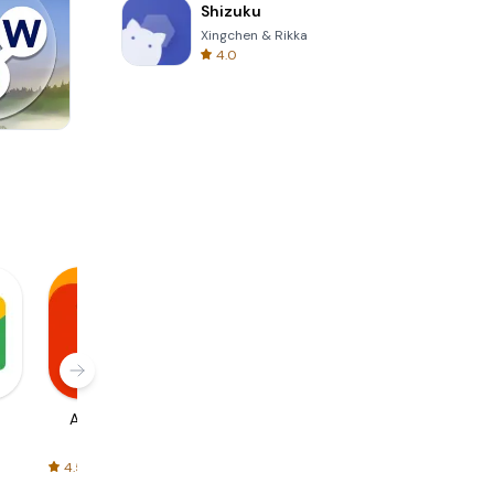
Shizuku
Xingchen & Rikka
4.0
Four Colors
AliExpress
Signal Private
Spotify - Music
Messenger
and Podcasts
4.5
4.3
4.6