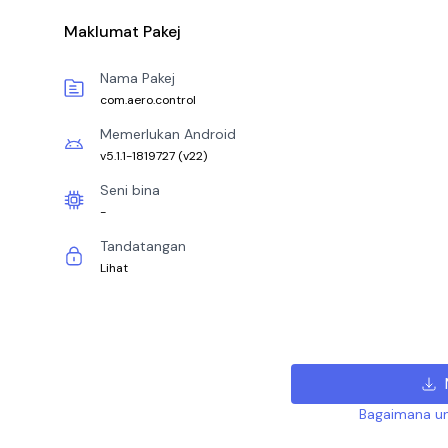
Maklumat Pakej
Nama Pakej
com.aero.control
Memerlukan Android
v5.1.1-1819727
(
v22
)
Seni bina
-
Tandatangan
Lihat
Bagaimana un