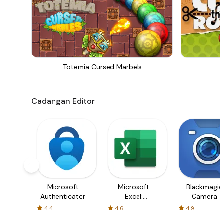
Totemia Cursed Marbels
Cadangan Editor
Microsoft
Microsoft
Blackmagi
Authenticator
Excel:
Camera
Spreadsheets
4.4
4.6
4.9