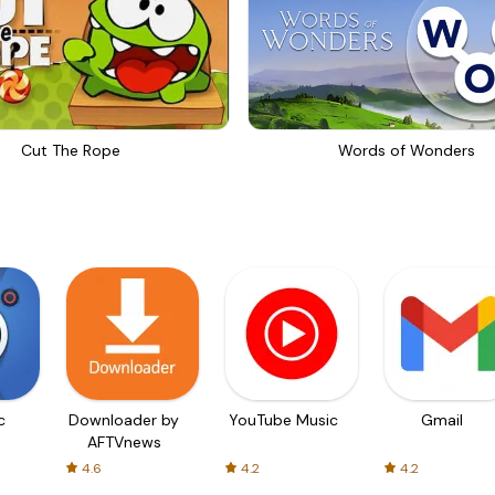
Cut The Rope
Words of Wonders
c
Downloader by
YouTube Music
Gmail
AFTVnews
4.6
4.2
4.2