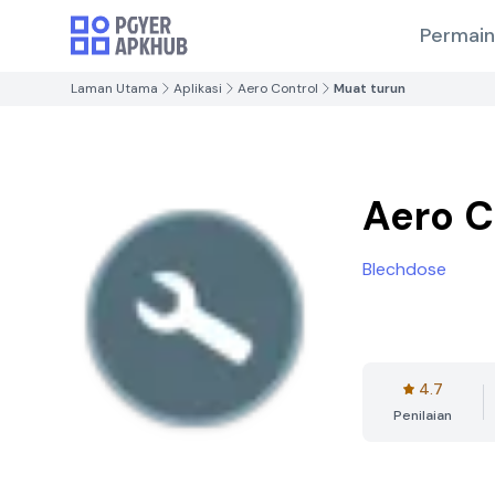
Permai
Laman Utama
Aplikasi
Aero Control
Muat turun
Aero C
Blechdose
4.7
Penilaian