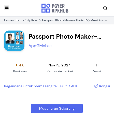
Laman Utama
Aplikasi
Passport Photo Maker- Photo ID
Muat turun
Passport Photo Maker-
Photo ID
AppGMobile
4.6
Nov 19, 2024
1.1
Penilaian
Kemas kini terkini
Versi
Bagaimana untuk memasang fail XAPK / APK
Kongsi
Muat Turun Sekarang