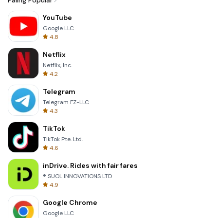
Paling Popular
YouTube
Google LLC
4.8
Netflix
Netflix, Inc.
4.2
Telegram
Telegram FZ-LLC
4.3
TikTok
TikTok Pte. Ltd.
4.6
inDrive. Rides with fair fares
® SUOL INNOVATIONS LTD
4.9
Google Chrome
Google LLC