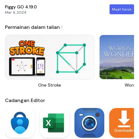
Piggy GO
4.19.0
Muat turun
Mar 4, 2024
Permainan dalam talian
One Stroke
Words
Cadangan Editor