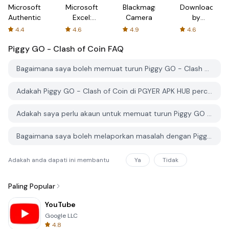
Microsoft
Microsoft
Blackmagic
Downloader
Authenticator
Excel:
Camera
by
Spreadsheets
AFTVnews
4.4
4.6
4.9
4.6
Piggy GO - Clash of Coin
FAQ
Bagaimana saya boleh memuat turun Piggy GO - Clash of Coin dari PGYER APK HUB?
Adakah Piggy GO - Clash of Coin di PGYER APK HUB percuma untuk dimuat turun?
Adakah saya perlu akaun untuk memuat turun Piggy GO - Clash of Coin dari PGYER APK HUB?
Bagaimana saya boleh melaporkan masalah dengan Piggy GO - Clash of Coin di PGYER APK HUB?
Adakah anda dapati ini membantu
Ya
Tidak
Paling Popular
YouTube
Google LLC
4.8