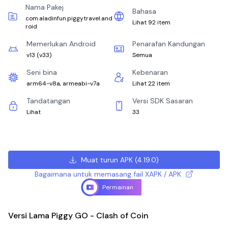
Nama Pakej
Bahasa
com.aladinfun.piggytravel.and
Lihat 92 item
roid
Memerlukan Android
Penarafan Kandungan
v13
(
v33
)
Semua
Seni bina
Kebenaran
arm64-v8a, armeabi-v7a
Lihat 22 item
Tandatangan
Versi SDK Sasaran
Lihat
33
Muat turun APK
(
4.19.0
)
Bagaimana untuk memasang fail XAPK / APK
Permainan
Versi Lama Piggy GO - Clash of Coin