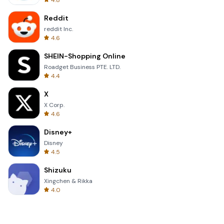
4.8
Reddit
reddit Inc.
4.6
SHEIN-Shopping Online
Roadget Business PTE. LTD.
4.4
X
X Corp.
4.6
Disney+
Disney
4.5
Shizuku
Xingchen & Rikka
4.0