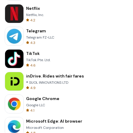
Netflix
Netflix, Inc.
4.2
Telegram
Telegram FZ-LLC
4.3
TikTok
TikTok Pte. Ltd.
4.6
inDrive. Rides with fair fares
® SUOL INNOVATIONS LTD
4.9
Google Chrome
Google LLC
4.1
Microsoft Edge: AI browser
Microsoft Corporation