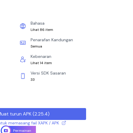
Bahasa
Lihat 86 item
Penarafan Kandungan
Semua
Kebenaran
Lihat 14 item
Versi SDK Sasaran
33
uat turun APK
(
2.25.4
)
tuk memasang fail XAPK / APK
Permainan