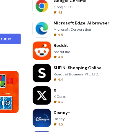
Google Chrome
Google LLC
4.1
Microsoft Edge: AI browser
Microsoft Corporation
4.8
 turun
Reddit
reddit Inc.
4.6
SHEIN-Shopping Online
Roadget Business PTE. LTD.
4.4
X
X Corp.
4.6
Disney+
One Stroke
Disney
4.5