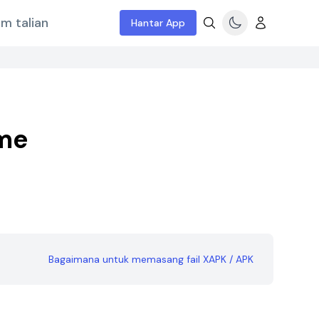
m talian
Hantar App
me
Bagaimana untuk memasang fail XAPK / APK