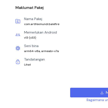
Maklumat Pakej
Nama Pakej
com.artifexmundi.balefire
Memerlukan Android
v13
(
v33
)
Seni bina
arm64-v8a, armeabi-v7a
Tandatangan
Lihat
M
Bagaimana un