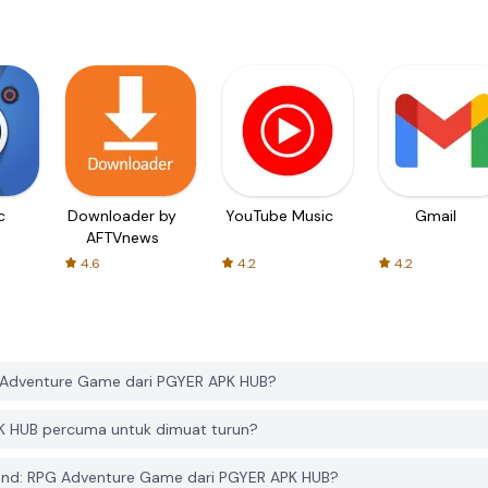
c
Downloader by
YouTube Music
Gmail
AFTVnews
4.6
4.2
4.2
 Adventure Game dari PGYER APK HUB?
K HUB percuma untuk dimuat turun?
und: RPG Adventure Game dari PGYER APK HUB?