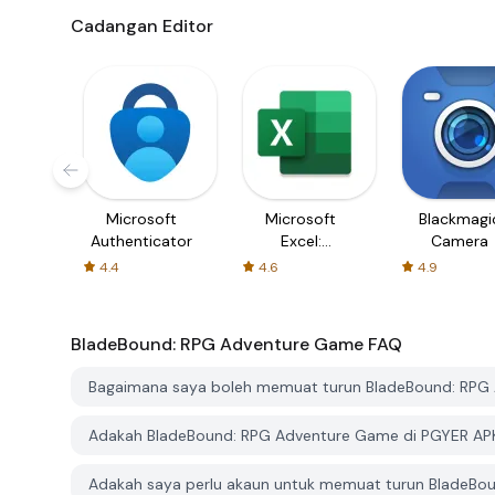
Cadangan Editor
Microsoft
Microsoft
Blackmagi
Authenticator
Excel:
Camera
Spreadsheets
4.4
4.6
4.9
BladeBound: RPG Adventure Game
FAQ
Bagaimana saya boleh memuat turun BladeBound: RPG
Adakah BladeBound: RPG Adventure Game di PGYER AP
Adakah saya perlu akaun untuk memuat turun BladeBo