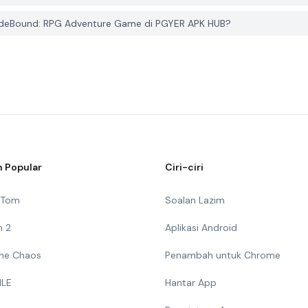
adeBound: RPG Adventure Game di PGYER APK HUB?
 Popular
Ciri-ciri
g Tom
Soalan Lazim
n 2
Aplikasi Android
 The Chaos
Penambah untuk Chrome
ILE
Hantar App