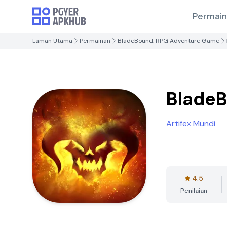
Permai
Laman Utama
Permainan
BladeBound: RPG Adventure Game
Blade
Artifex Mundi
4.5
Penilaian