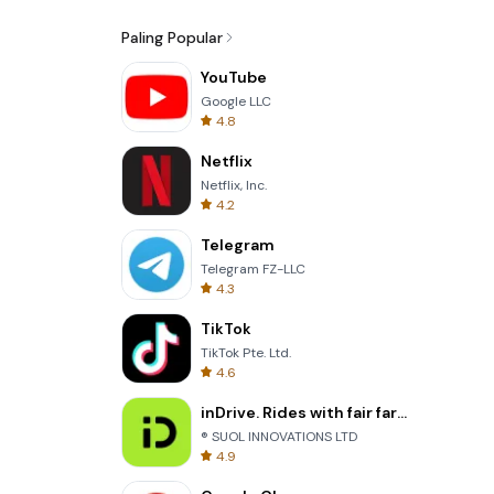
Paling Popular
YouTube
Google LLC
4.8
Netflix
Netflix, Inc.
4.2
Telegram
Telegram FZ-LLC
4.3
TikTok
TikTok Pte. Ltd.
4.6
inDrive. Rides with fair fares
® SUOL INNOVATIONS LTD
4.9