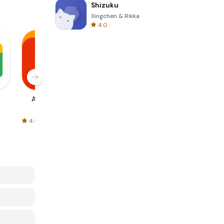
Shizuku
Xingchen & Rikka
4.0
AliExpress
Signal Private
Spotify - Music
Messenger
and Podcasts
4.5
4.3
4.6