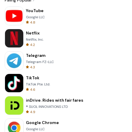
Paling Popular
YouTube
Google LLC
4.8
Netflix
Netflix, Inc.
4.2
Telegram
Telegram FZ-LLC
4.3
TikTok
TikTok Pte. Ltd.
4.6
inDrive. Rides with fair fares
® SUOL INNOVATIONS LTD
4.9
Google Chrome
Google LLC